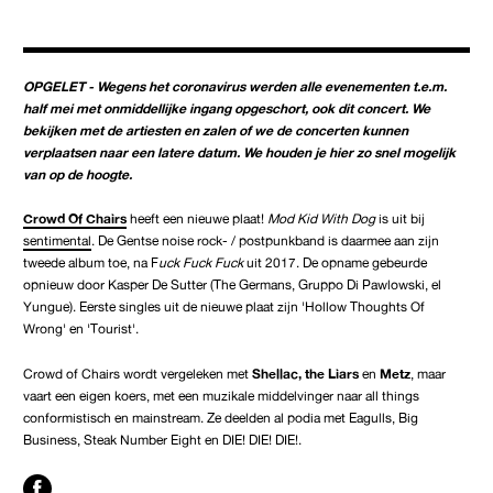
OPGELET - Wegens het coronavirus werden alle evenementen t.e.m.
half mei met onmiddellijke ingang opgeschort, ook dit concert. We
bekijken met de artiesten en zalen of we de concerten kunnen
verplaatsen naar een latere datum. We houden je hier zo snel mogelijk
van op de hoogte.
Crowd Of Chairs
heeft een nieuwe plaat!
Mod Kid With Dog
is uit bij
sentimental
. De Gentse noise rock- / postpunkband is daarmee aan zijn
tweede album toe, na F
uck Fuck Fuck
uit 2017. De opname gebeurde
opnieuw door Kasper De Sutter (The Germans, Gruppo Di Pawlowski, el
Yungue). Eerste singles uit de nieuwe plaat zijn 'Hollow Thoughts Of
Wrong' en 'Tourist'.
Crowd of Chairs wordt vergeleken met
Shellac, the Liars
en
Metz
, maar
vaart een eigen koers, met een muzikale middelvinger naar all things
conformistisch en mainstream. Ze deelden al podia met Eagulls, Big
Business, Steak Number Eight en DIE! DIE! DIE!.