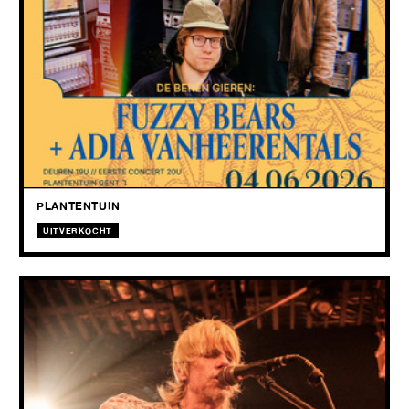
2026
Sax in het kippenhok en bonte Berenmuziek op maat van onze serre!
Een Palmarium die bruist en berust met Adia Vanheerentals en Fuzzy
Bears, het alter ego van De Beren Gieren.
PLANTENTUIN
UITVERKOCHT
NEBULA
+ Johnny Nasty Boots