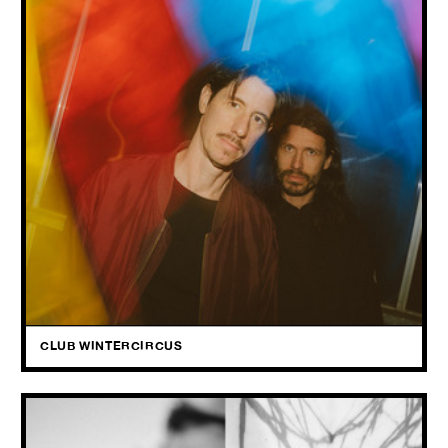
29.05
2026
Dijf Sanders & Segers brengen een grensverleggende trip tussen
field recordings, ritme en trance.
CLUB WINTERCIRCUS
BRUIT ≤ & KISS THE ANUS OF A BLACK CAT