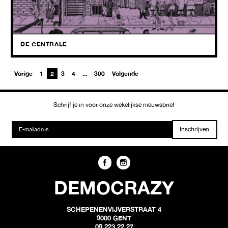
Een levende legende op ons podium, en muziek die niets van haar
glans verloren is: WAR.
DE CENTRALE
Vorige
1
2
3
4
...
300
Volgende
Schrijf je in voor onze wekelijkse nieuwsbrief
Inschrijven
DEMOCRAZY
SCHEPENENVIJVERSTRAAT 4
9000 GENT
09 223 22 27