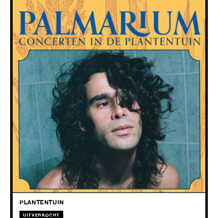
PALMARIUM: ZÉ IBARRA + TATÊTE
28.05
2026
Van cinematografische Braziliaanse soundscapes tot verstilde
indiefolk.
PLANTENTUIN
UITVERKOCHT