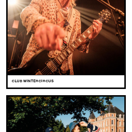
31.05
2026
Nebula speelt stonerrock met een dikke psychedelische mist
eromheen: zware, fuzz‑gedrenkte riffs, propvolle drums en gitaren
die bulderen en grommen.
CLUB WINTERCIRCUS
PUGGY