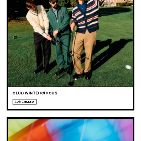
30.05
2026
Poprock vol warmte, melodie en onverwachte wendingen, goed om
helemaal in te verdwijnen.
CLUB WINTERCIRCUS
CANCELLED
DIJF SANDERS & SEGERS
+ Lupo Spaccaro