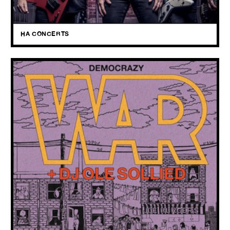
Afscheidstournee van hét grootste metalfenomeen in de Benelux:
Channel Zero!
HA CONCERTS
WAR
+ DJ Ole Sollied
27.05
2026