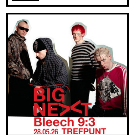
BIG NEXT: BLEECH 9:3
+ EFEX
28.05
2026
De weg vooruit zit vol mogelijkheden maar het feit dat de band
bestaat, bewijst dat uit as iets moedig en onbevreesd kan herrijzen.