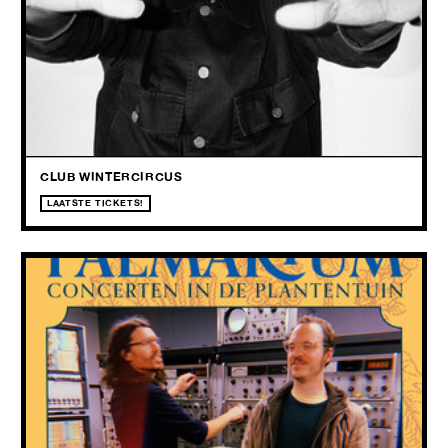
Curtis Harding is een artiest is die blijft groeien, risico’s neemt en zijn
eigen vertrouwde universum bouwt. En live? Dan landt dat
universum recht in je borstkas.
CLUB WINTERCIRCUS
LAATSTE TICKETS!
PALMARIUM: FUZZY BEARS (AKA DE BEREN
GIEREN) + ADIA VANHEERENTALS
04.06