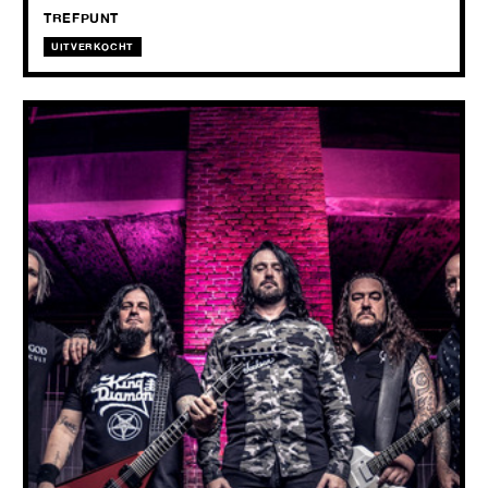
TREFPUNT
UITVERKOCHT
CHANNEL ZERO
Laatste club show!
28.05
2026