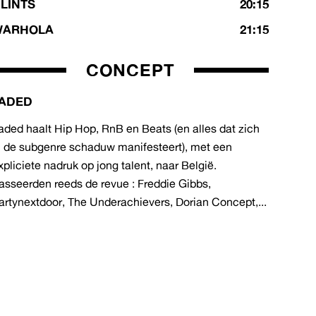
LINTS
20:15
WARHOLA
21:15
CONCEPT
ADED
aded haalt Hip Hop, RnB en Beats (en alles dat zich
n de subgenre schaduw manifesteert), met een
xpliciete nadruk op jong talent, naar België.
asseerden reeds de revue : Freddie Gibbs,
artynextdoor, The Underachievers, Dorian Concept,...