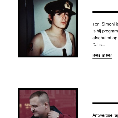
Toni Simoni i
is hij progra
afschuimt op
DJ is...
lees meer
Antwerpse rap