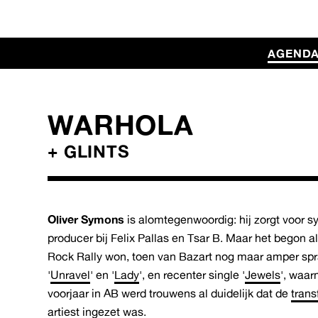
AGEND
WARHOLA
+ GLINTS
Oliver Symons
is alomtegenwoordig: hij zorgt voor sy
producer bij Felix Pallas en Tsar B. Maar het begon 
Rock Rally won, toen van Bazart nog maar amper sp
'
Unravel
' en '
Lady
', en recenter single '
Jewels
', waar
voorjaar in AB werd trouwens al duidelijk dat de
trans
artiest
ingezet was.