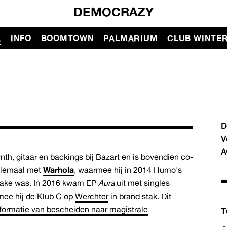
DEMOCRAZY
A
INFO
BOOMTOWN
PALMARIUM
CLUB WINTE
D
V
A
nth, gitaar en backings bij Bazart en is bovendien co-
allemaal met
Warhola
, waarmee hij in 2014 Humo's
rake was. In 2016 kwam EP
Aura
uit met singles
mee hij de Klub C op
Werchter
in brand stak. Dit
formatie van bescheiden naar magistrale
T