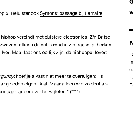
G
op 5. Beluister ook
Symons' passage bij Lemaire
 hiphop verbindt met duistere electronica. Z'n Britse
F
zweven telkens duidelijk rond in z'n tracks, al herken
er. Maar laat ons eerlijk zijn: de hiphopper levert
F
i
e
rgundy
: hoef je alvast niet meer te overtuigen: "Is
P
ar geleden eigenlijk al. Maar alleen wie zo doof als
P
 daar langer over te twijfelen." (****).