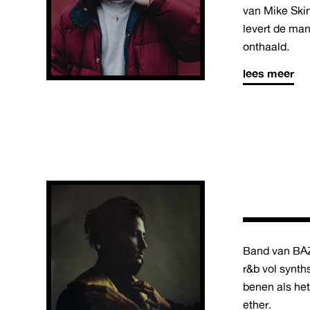
van Mike Ski
levert de man
onthaald.
lees meer
Band van BAZ
r&b vol synth
benen als het 
ether.