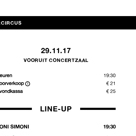
RCIRCUS
29.11.17
VOORUIT CONCERTZAAL
euren
19:30
oorverkoop
€ 21
vondkassa
€ 25
LINE-UP
ONI SIMONI
19:30