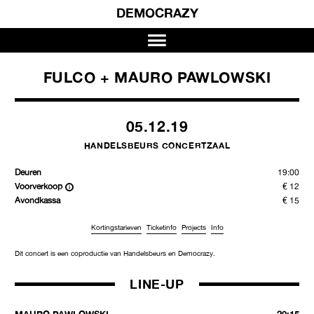
DEMOCRAZY
FULCO + MAURO PAWLOWSKI
05.12.19
HANDELSBEURS CONCERTZAAL
Deuren
19:00
Voorverkoop
€ 12
Avondkassa
€ 15
Kortingstarieven
Ticketinfo
Projects
Info
Dit concert is een coproductie van Handelsbeurs en Democrazy.
LINE-UP