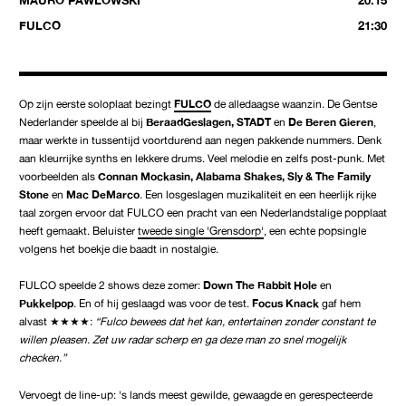
MAURO PAWLOWSKI
20:15
FULCO
21:30
Op zijn eerste soloplaat bezingt
FULCO
de alledaagse waanzin. De Gentse
Nederlander speelde al bij
BeraadGeslagen, STADT
en
De Beren Gieren
,
maar werkte in tussentijd voortdurend aan negen pakkende nummers. Denk
aan kleurrijke synths en lekkere drums. Veel melodie en zelfs post-punk. Met
voorbeelden als
Connan Mockasin, Alabama Shakes, Sly & The Family
Stone
en
Mac DeMarco
. Een losgeslagen muzikaliteit en een heerlijk rijke
taal zorgen ervoor dat FULCO een pracht van een Nederlandstalige popplaat
heeft gemaakt. Beluister
tweede single 'Grensdorp'
, een echte popsingle
volgens het boekje die baadt in nostalgie.
FULCO speelde 2 shows deze zomer:
Down The Rabbit Hole
en
Pukkelpop
. En of hij geslaagd was voor de test.
Focus Knack
gaf hem
alvast ★★★★:
“Fulco bewees dat het kan, entertainen zonder constant te
willen pleasen. Zet uw radar scherp en ga deze man zo snel mogelijk
checken.”
Vervoegt de line-up: 's lands meest gewilde, gewaagde en gerespecteerde