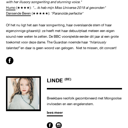
with her illusory songwriting and stunning voice."
Humo
(★★★★):
"... ik heb mijn Miss Universe 2019 al gevonden"
Dansende Beren
(★★★★★):
"Paranoïde perfectie"
Of het nu ligt het aan haar songwriting, haar overslaande stem of haar
eigenzinnige gitaarstijl: ze heeft met haar debuutplaat meteen een eigen
sound neer weten te zetten. De BBC voorspelde eerder dit jaar al een grote
toekomst voor deze dame. The Guardian noemde haar
“hilariously
talented”
en daar is geen woord van gelogen. Niet te missen, dit concert!
LINDE
(BE)
Breekbare neofolk gecombineerd met Mongoolse
invloeden en een engelenstem.
lees meer