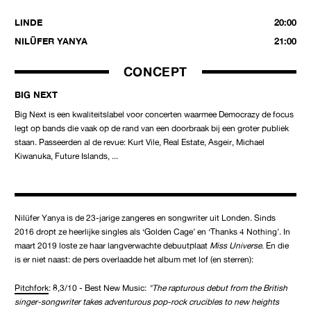
LINDE
20:00
NILÜFER YANYA
21:00
CONCEPT
BIG NEXT
Big Next is een kwaliteitslabel voor concerten waarmee Democrazy de focus
legt op bands die vaak op de rand van een doorbraak bij een groter publiek
staan. Passeerden al de revue: Kurt Vile, Real Estate, Asgeir, Michael
Kiwanuka, Future Islands, ...
Nilüfer Yanya is de 23-jarige zangeres en songwriter uit Londen. Sinds
2016 dropt ze heerlijke singles als ‘Golden Cage’ en ‘Thanks 4 Nothing’. In
maart 2019 loste ze haar langverwachte debuutplaat
Miss Universe
. En die
is er niet naast: de pers overlaadde het album met lof (en sterren):
Pitchfork
: 8,3/10 - Best New Music:
"The rapturous debut from the British
singer-songwriter takes adventurous pop-rock crucibles to new heights