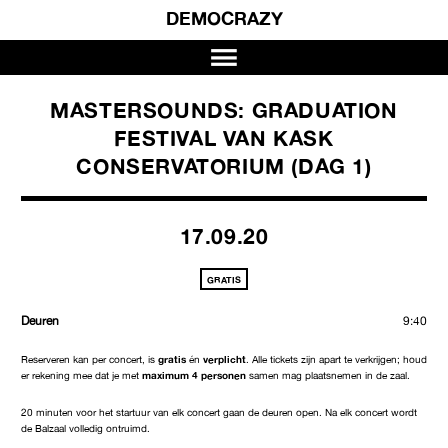
DEMOCRAZY
MASTERSOUNDS: GRADUATION
FESTIVAL VAN KASK
CONSERVATORIUM (DAG 1)
17.09.20
GRATIS
Deuren
9:40
Reserveren kan per concert, is
gratis
én
verplicht
. Alle tickets zijn apart te verkrijgen; houd
er rekening mee dat je met
maximum 4 personen
samen mag plaatsnemen in de zaal.
20 minuten voor het startuur van elk concert gaan de deuren open. Na elk concert wordt
de Balzaal volledig ontruimd.