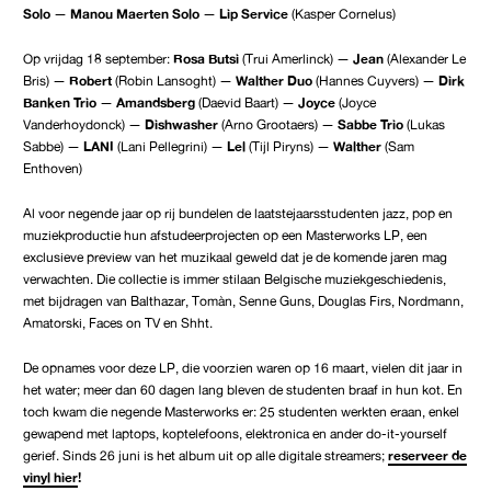
Solo
—
Manou Maerten Solo
—
Lip Service
(Kasper Cornelus)
Op vrijdag 18 september:
Rosa Butsi
(Trui Amerlinck) —
Jean
(Alexander Le
Bris) —
Robert
(Robin Lansoght) —
Walther Duo
(Hannes Cuyvers) —
Dirk
Banken Trio
—
Amandsberg
(Daevid Baart) —
Joyce
(Joyce
Vanderhoydonck) —
Dishwasher
(Arno Grootaers) —
Sabbe Trio
(Lukas
Sabbe) —
LANI
(Lani Pellegrini) —
Lel
(Tijl Piryns) —
Walther
(Sam
Enthoven)
Al voor negende jaar op rij bundelen de laatstejaarsstudenten jazz, pop en
muziekproductie hun afstudeerprojecten op een Masterworks LP, een
exclusieve preview van het muzikaal geweld dat je de komende jaren mag
verwachten. Die collectie is immer stilaan Belgische muziekgeschiedenis,
met bijdragen van Balthazar, Tomàn, Senne Guns, Douglas Firs, Nordmann,
Amatorski, Faces on TV en Shht.
De opnames voor deze LP, die voorzien waren op 16 maart, vielen dit jaar in
het water; meer dan 60 dagen lang bleven de studenten braaf in hun kot. En
toch kwam die negende Masterworks er: 25 studenten werkten eraan, enkel
gewapend met laptops, koptelefoons, elektronica en ander do-it-yourself
gerief. Sinds 26 juni is het album uit op alle digitale streamers;
reserveer de
vinyl hier
!