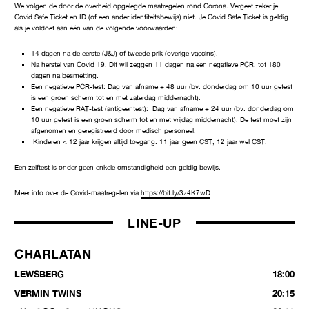
We volgen de door de overheid opgelegde maatregelen rond Corona. Vergeet zeker je
Covid Safe Ticket en ID (of een ander identiteitsbewijs) niet. Je Covid Safe Ticket is geldig
als je voldoet aan één van de volgende voorwaarden:
14 dagen na de eerste (J&J) of tweede prik (overige vaccins).
Na herstel van Covid 19. Dit wil zeggen 11 dagen na een negatieve PCR, tot 180
dagen na besmetting.
Een negatieve PCR-test: Dag van afname + 48 uur (bv. donderdag om 10 uur getest
is een groen scherm tot en met zaterdag middernacht).
Een negatieve RAT-test (antigeentest): Dag van afname + 24 uur (bv. donderdag om
10 uur getest is een groen scherm tot en met vrijdag middernacht). De test moet zijn
afgenomen en geregistreerd door medisch personeel.
Kinderen < 12 jaar krijgen altijd toegang. 11 jaar geen CST, 12 jaar wel CST.
Een zelftest is onder geen enkele omstandigheid een geldig bewijs.
Meer info over de Covid-maatregelen via
https://bit.ly/3z4K7wD
LINE-UP
CHARLATAN
LEWSBERG
18:00
VERMIN TWINS
20:15