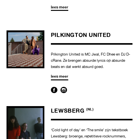
lees meer
PILKINGTON UNITED
Pilkington United is MC Jwal, FC Dhee en DJ D-
cRane. Ze brengen absurde lyrics op absurde
beats en dat werkt absurd goed.
lees meer
LEWSBERG
(NL)
‘Cold light of day’ en ‘The smile’ zijn tekstboek
Lewsberg: broerige, repetitieve rocknummers,