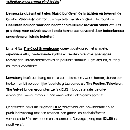
volledige programma vind je hier
!
Democrazy, Lawijt en Feles Music bundelen de krachten en toveren de
Gentse Vlasmarkt om tot een muzikale western. Giraf, Trefpunt en
Charlatan houden voor één nacht een muzikale Mexican stand-off. Zet
je schrap voor duizelingwekkende herrie, aangevoerd door buitenlandse
underdogs en lokale beloften!
Brits vijftal
The Cool Greenhouse
kweekt post-punk met simpele,
repetitieve riffs, rondwalende synths en teksten over over alledaagse
toestanden, internetobservaties en politieke smurrie. Licht absurd, bijtend
en immer
moshbaar
.
Lewsberg
heeft een hang naar existentialisme en zwarte humor, die we ook
herkennen bij persoonlijke favoriete gitaarbands als
The Feelies, Television,
The Velvet Underground
en zelfs
dEUS
. Robuuste, rafelige drie-
akkoorden-rocknummers in een onvervalst Rotterdams accent!
Ongeslepen parel uit Brighton
DITZ
zorgt voor een opwindende noise
punk-bolwassing met een arsenaal aan gitaar- en pedaaleffecten,
verrassende 80's invloeden en experiment. De vergelijking met
IDLES
is
nooit veraf.