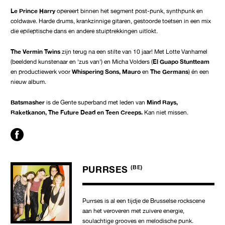
Le Prince Harry
opereert binnen het segment post-punk, synthpunk en
coldwave. Harde drums, krankzinnige gitaren, gestoorde toetsen in een mix
die epileptische dans en andere stuiptrekkingen uitlokt.
The Vermin Twins
zijn terug
na een stilte van 10 jaar! Met Lotte Vanhamel
(beeldend kunstenaar en 'zus van') en Micha Volders (
El Guapo Stuntteam
en productiewerk voor
Whispering Sons, Mauro
en
The Germans
) én een
nieuw album.
Batsmasher
is de Gente superband met leden van
Mind Rays,
Raketkanon, The Future Dead en Teen Creeps.
Kan niet missen.
PURRSES
(BE)
Purrses is al een tijdje de Brusselse rockscene
aan het veroveren met zuivere energie,
soulachtige grooves en melodische punk.