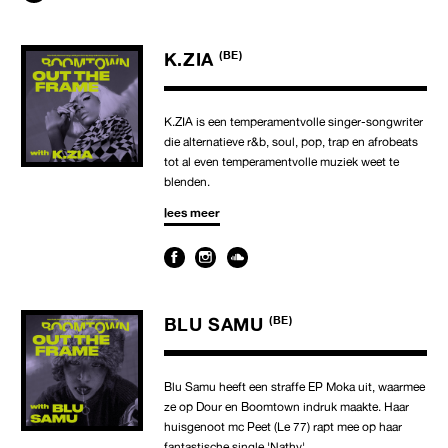
K.ZIA
(BE)
K.ZIA is een temperamentvolle singer-songwriter
die alternatieve r&b, soul, pop, trap en afrobeats
tot al even temperamentvolle muziek weet te
blenden.
lees meer
BLU SAMU
(BE)
Blu Samu heeft een straffe EP Moka uit, waarmee
ze op Dour en Boomtown indruk maakte. Haar
huisgenoot mc Peet (Le 77) rapt mee op haar
fantastische single 'Nathy'.