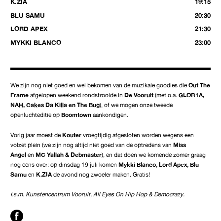
K.ZIA
19:15
BLU SAMU
20:30
LORD APEX
21:30
MYKKI BLANCO
23:00
We zijn nog niet goed en wel bekomen van de muzikale goodies die
Out The
Frame
afgelopen weekend rondstrooide in
De
Vooruit
(met o.a.
GLOR1A,
NAH, Cakes Da Killa en The Bug
), of we mogen onze tweede
openluchteditie op
Boomtown
aankondigen.
Vorig jaar moest de
Kouter
vroegtijdig afgesloten worden wegens een
volzet plein (we zijn nog altijd niet goed van de optredens van
Miss
Angel
en
MC Yallah & Debmaster
), en dat doen we komende zomer graag
nog eens over: op dinsdag 19 juli komen
Mykki Blanco, Lord Apex, Blu
Samu
en
K.ZIA
de avond nog zwoeler maken. Gratis!
I.s.m. Kunstencentrum Vooruit, All Eyes On Hip Hop & Democrazy.