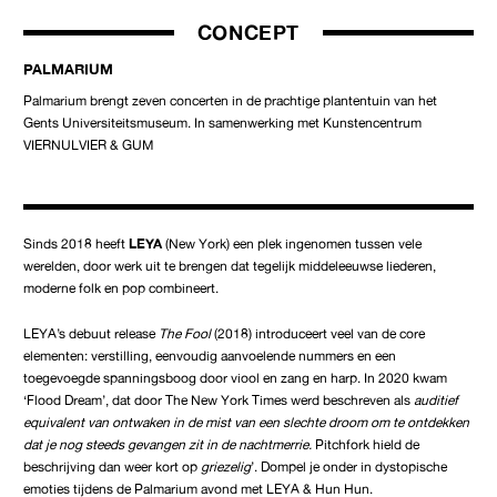
CONCEPT
PALMARIUM
Palmarium brengt zeven concerten in de prachtige plantentuin van het
Gents Universiteitsmuseum. In samenwerking met Kunstencentrum
VIERNULVIER & GUM
Sinds 2018 heeft
LEYA
(New York) een plek ingenomen tussen vele
werelden, door werk uit te brengen dat tegelijk middeleeuwse liederen,
moderne folk en pop combineert.
LEYA’s debuut release
The Fool
(2018) introduceert veel van de core
elementen: verstilling, eenvoudig aanvoelende nummers en een
toegevoegde spanningsboog door viool en zang en harp. In 2020 kwam
‘Flood Dream’, dat door The New York Times werd beschreven als
auditief
equivalent van ontwaken in de mist van een slechte droom om te ontdekken
dat je nog steeds gevangen zit in de nachtmerrie.
Pitchfork hield de
beschrijving dan weer kort op
griezelig
’. Dompel je onder in dystopische
emoties tijdens de Palmarium avond met LEYA & Hun Hun.