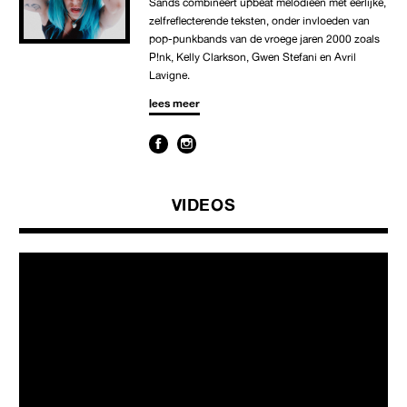
Sands combineert upbeat melodieën met eerlijke,
zelfreflecterende teksten, onder invloeden van
pop-punkbands van de vroege jaren 2000 zoals
P!nk, Kelly Clarkson, Gwen Stefani en Avril
Lavigne.
lees meer
VIDEOS