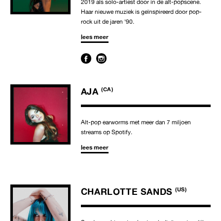
2019 als solo-artiest door in de alt-popscene.
Haar nieuwe muziek is geïnspireerd door pop-
rock uit de jaren '90.
lees meer
AJA
(CA)
Alt-pop earworms met meer dan 7 miljoen
streams op Spotify.
lees meer
CHARLOTTE SANDS
(US)