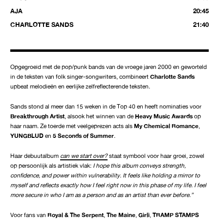
AJA
20:45
CHARLOTTE SANDS
21:40
Opgegroeid met de pop/punk bands van de vroege jaren 2000 en geworteld
in de teksten van folk singer-songwriters, combineert
Charlotte Sands
upbeat melodieën en eerlijke zelfreflecterende teksten.
Sands stond al meer dan 15 weken in de Top 40 en heeft nominaties voor
Breakthrough Artist
, alsook het winnen van de
Heavy Music Awards
op
haar naam. Ze toerde met veelgeprezen acts als
My Chemical Romance
,
YUNGBLUD
en
5 Seconds of Summer
.
Haar debuutalbum
can we start over?
staat symbool voor haar groei, zowel
op persoonlijk als artistiek vlak:
I hope this album conveys strength,
confidence, and power within vulnerability. It feels like holding a mirror to
myself and reflects exactly how I feel right now in this phase of my life. I feel
more secure in who I am as a person and as an artist than ever before.”
Voor fans van
Royal & The Serpent
,
The Maine
,
Girli
,
TRAMP STAMPS