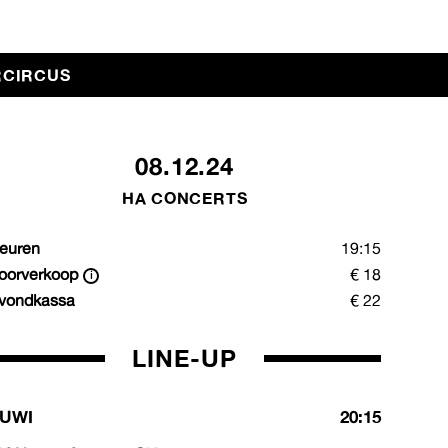
RCIRCUS
08.12.24
HA CONCERTS
euren
19:15
oorverkoop
€ 18
vondkassa
€ 22
LINE-UP
UWI
20:15