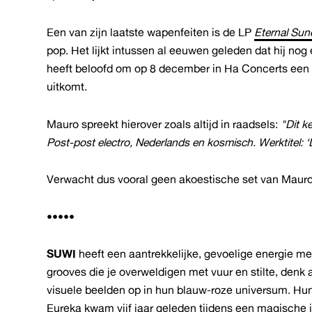
Een van zijn laatste wapenfeiten is de LP
Eternal Sun
pop. Het lijkt intussen al eeuwen geleden dat hij no
heeft beloofd om op 8 december in Ha Concerts een p
uitkomt.
Mauro spreekt hierover zoals altijd in raadsels:
"Dit k
Post-post electro, Nederlands en kosmisch. Werktitel: 
Verwacht dus vooral geen akoestische set van Mauro
•••••
SUWI
heeft een aantrekkelijke, gevoelige energie m
grooves die je overweldigen met vuur en stilte, den
visuele beelden op in hun blauw-roze universum. Hu
Eureka kwam vijf jaar geleden tijdens een magische 