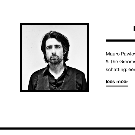
Mauro Pawlow
& The Grooms
schatting: een
lees meer