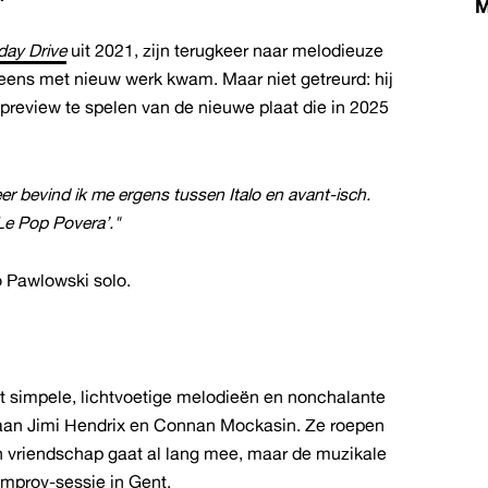
day Drive
uit 2021, zijn terugkeer naar melodieuze
g eens met nieuw werk kwam. Maar niet getreurd: hij
review te spelen van de nieuwe plaat die in 2025
eer bevind ik me ergens tussen Italo en avant-isch.
‘Le Pop Povera’."
 Pawlowski solo.
et simpele, lichtvoetige melodieën en nonchalante
k aan Jimi Hendrix en Connan Mockasin. Ze roepen
n vriendschap gaat al lang mee, maar de muzikale
improv-sessie in Gent.