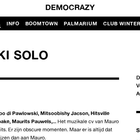
DEMOCRAZY
A
INFO
BOOMTOWN
PALMARIUM
CLUB WINTE
I SOLO
D
V
A
o di Pawlowski, Mitsoobishy Jacson, Hitsville
ake, Maurits Pauwels,...
Het muzikale cv van Mauro
hits. Er zijn obscure momenten. Maar er is altijd dat
S
ijzen dan aan Mauro.