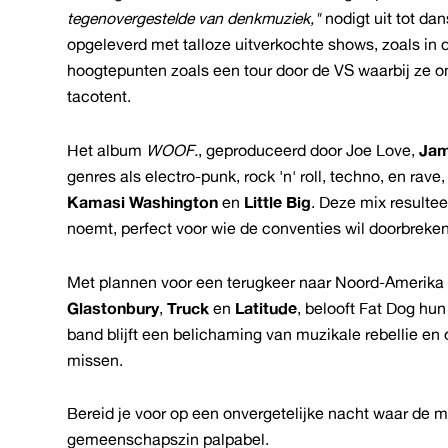
tegenovergestelde van denkmuziek,"
nodigt uit tot da
opgeleverd met talloze uitverkochte shows, zoals in
hoogtepunten zoals een tour door de VS waarbij ze o
tacotent.
Het album
WOOF.
, geproduceerd door Joe Love,
Jam
genres als electro-punk, rock 'n' roll, techno, en ra
Kamasi Washington
en
Little Big
. Deze mix resulte
noemt, perfect voor wie de conventies wil doorbreken
Met plannen voor een terugkeer naar Noord-Amerika 
Glastonbury
,
Truck
en
Latitude
, belooft Fat Dog hu
band blijft een belichaming van muzikale rebellie en 
missen.
Bereid je voor op een onvergetelijke nacht waar de mu
gemeenschapszin palpabel.