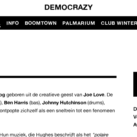
DEMOCRAZY
A
INFO
BOOMTOWN
PALMARIUM
CLUB WINTE
Dog
geboren uit de creatieve geest van
Joe Love
. De
),
Ben Harris
(bas),
Johnny Hutchinson
(drums),
D
 ontpopte zichzelf als een sneltrein tot een fenomeen
V
A
Hun muziek, die Hughes beschrijft als het
"polaire