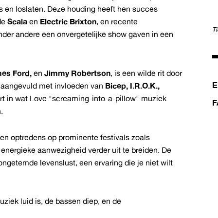
ns en loslaten. Deze houding heeft hen succes
 de
Scala
en
Electric Brixton
, en recente
T
nder andere een onvergetelijke show gaven in een
es Ford,
en
Jimmy Robertson
, is een wilde rit door
E
ve, aangevuld met invloeden van
Bicep, I.R.O.K.,
ert in wat Love "screaming-into-a-pillow" muziek
F
.
en optredens op prominente festivals zoals
n energieke aanwezigheid verder uit te breiden. De
ongetemde levenslust, een ervaring die je niet wilt
ziek luid is, de bassen diep, en de