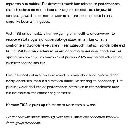
input van hun publiek. Die diversiteit voedt hun teksten en performances,
die zich richten op maatschappelijk urgente thema’s: gendergeweld,
seksueel geweld, en de manier waarop culturele normen diep in ons
dagelijks leven zijn ingebed.
Wat PISS uniek maakt, is hun weigering om moeilijke onderwerpen te
reduceren tot slogans of oppervlakkige statements. Hun kunst is
confronterend zonder te vervallen in sensatiezucht, kritisch zonder belerend
te zijn. Met hun werk schetsen ze een oncomfortabele maar noodzakelijke
spiegel van onze tijd, en tonen ze dat punk in 2025 nog steeds relevant én
grensverleggend kan zijn.
Live resulteert dat in shows die zowel muzikaal als visueel overweldigen:
noisy, chaotisch, maar altijd met een duidelijke richting en boodschap. Het
publiek wordt deel van de performance, betrokken in een zoektocht naar
nieuwe vormen van samenhang en verzet.
Kortom: PISS is punk op z’n meest rauw en vernieuwend.
Dit concert valt onder onze Big Next reeks, ofwel alle concerten waar uw
fomo gelijk over heeft.