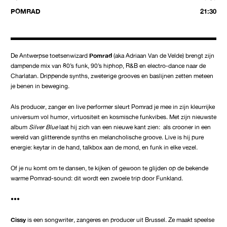
POMRAD
21:30
De Antwerpse toetsenwizard
Pomrad
(aka Adriaan Van de Velde) brengt zijn
dampende mix van 80’s funk, 90’s hiphop, R&B en electro-dance naar de
Charlatan. Drippende synths, zweterige grooves en baslijnen zetten meteen
je benen in beweging.
Als producer, zanger en live performer sleurt Pomrad je mee in zijn kleurrijke
universum vol humor, virtuositeit en kosmische funkvibes. Met zijn nieuwste
album
Silver Blue
laat hij zich van een nieuwe kant zien: als crooner in een
wereld van glitterende synths en melancholische groove. Live is hij pure
energie: keytar in de hand, talkbox aan de mond, en funk in elke vezel.
Of je nu komt om te dansen, te kijken of gewoon te glijden op de bekende
warme Pomrad-sound: dit wordt een zwoele trip door Funkland.
•••
Cissy
is een songwriter, zangeres en producer uit Brussel. Ze maakt speelse