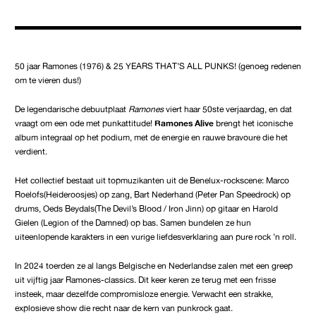
50 jaar Ramones (1976) & 25 YEARS THAT’S ALL PUNKS! (genoeg redenen
om te vieren dus!)
De legendarische debuutplaat
Ramones
viert haar 50ste verjaardag, en dat
vraagt om een ode met punkattitude!
Ramones Alive
brengt het iconische
album integraal op het podium, met de energie en rauwe bravoure die het
verdient.
Het collectief bestaat uit topmuzikanten uit de Benelux-rockscene: Marco
Roelofs(Heideroosjes) op zang, Bart Nederhand (Peter Pan Speedrock) op
drums, Oeds Beydals(The Devil’s Blood / Iron Jinn) op gitaar en Harold
Gielen (Legion of the Damned) op bas. Samen bundelen ze hun
uiteenlopende karakters in een vurige liefdesverklaring aan pure rock ’n roll.
In 2024 toerden ze al langs Belgische en Nederlandse zalen met een greep
uit vijftig jaar Ramones-classics. Dit keer keren ze terug met een frisse
insteek, maar dezelfde compromisloze energie. Verwacht een strakke,
explosieve show die recht naar de kern van punkrock gaat.