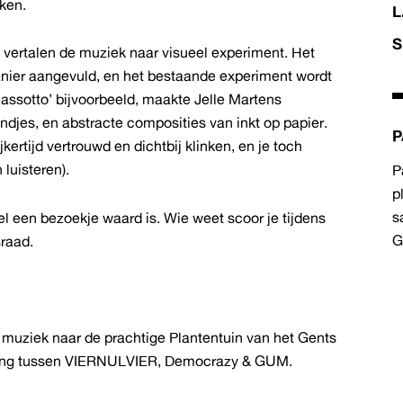
nken.
L
S
n vertalen de muziek naar visueel experiment. Het
anier aangevuld, en het bestaande experiment wordt
Cassotto’ bijvoorbeeld, maakte Jelle Martens
djes, en abstracte composities van inkt op papier.
P
ertijd vertrouwd en dichtbij klinken, en je toch
 luisteren).
P
p
s
l een bezoekje waard is. Wie weet scoor je tijdens
sraad.
uziek naar de prachtige Plantentuin van het Gents
king tussen VIERNULVIER, Democrazy & GUM.