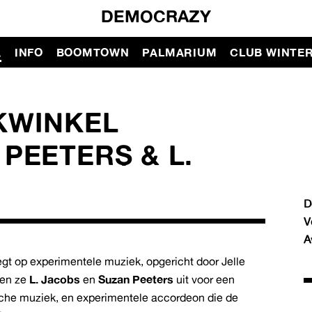
DEMOCRAZY
A
INFO
BOOMTOWN
PALMARIUM
CLUB WINTE
KWINKEL
PEETERS & L.
D
V
A
egt op experimentele muziek, opgericht door Jelle
gen ze
L. Jacobs
en
Suzan Peeters
uit voor een
che muziek, en experimentele accordeon die de