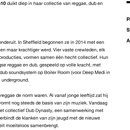
a10
duikt diep in haar collectie van reggae, dub en
P
S
A
onderuit. In Sheffield begonnen ze in 2014 met een
en maar krachtiger werd. Vier vaste crewleden, elk
producties, vormen samen één hecht collectief. Hun
se reggae en dub, gespeeld op volle kracht, met
ste dub soundsystem op Boiler Room (voor Deep Medi in
e underground.
 reggae de norm waren. Al vanaf jonge leeftijd zat hij
ormt nog steeds de basis van zijn muziek. Vandaag
 het collectief Dub Dynasty, een samenwerking met
verbindt de klanken van zijn jeugd met de nieuwe
iteit moeiteloos samenbrengt.