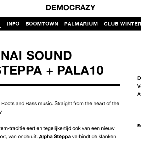
DEMOCRAZY
A
INFO
BOOMTOWN
PALMARIUM
CLUB WINTE
INAI SOUND
TEPPA + PALA10
D
V
A
 Roots and Bass music. Straight from the heart of the
y
E
m‑traditie eert en tegelijkertijd ook van een nieuw
rt, van onderuit.
Alpha Steppa
verbindt de klanken