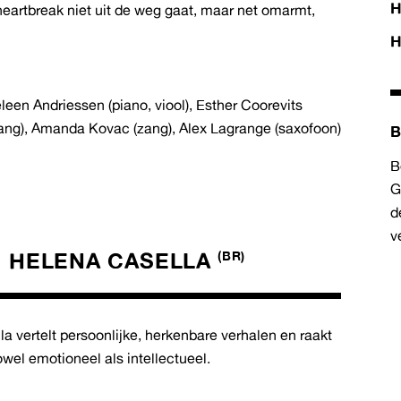
H
heartbreak niet uit de weg gaat, maar net omarmt,
H
leen Andriessen (piano, viool), Esther Coorevits
 (zang), Amanda Kovac (zang), Alex Lagrange (saxofoon)
B
B
G
d
v
HELENA CASELLA
(BR)
a vertelt persoonlijke, herkenbare verhalen en raakt
owel emotioneel als intellectueel.