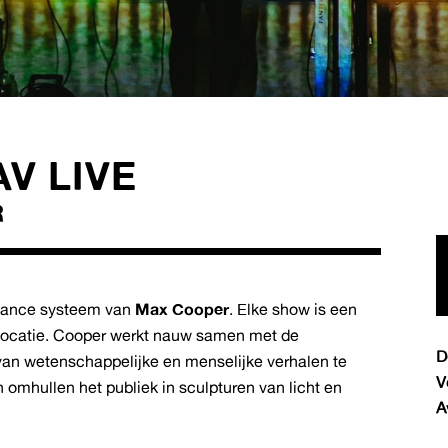
V LIVE
R
rmance systeem van
Max Cooper
. Elke show is een
e locatie. Cooper werkt nauw samen met de
D
an wetenschappelijke en menselijke verhalen te
V
omhullen het publiek in sculpturen van licht en
A