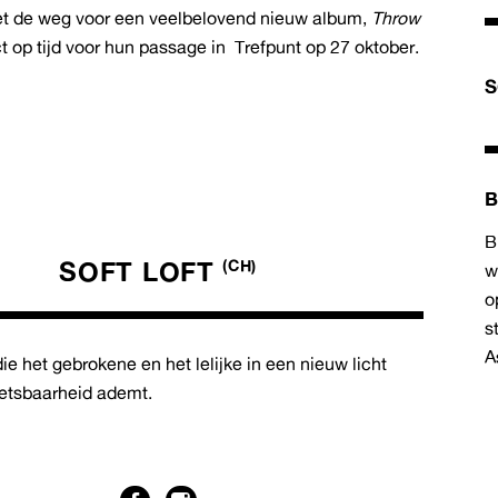
 het de weg voor een veelbelovend nieuw album,
Throw
ect op tijd voor hun passage in Trefpunt op 27 oktober.
S
B
B
SOFT LOFT
(CH)
w
o
s
A
ie het gebrokene en het lelijke in een nieuw licht
wetsbaarheid ademt.