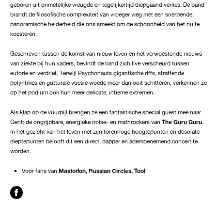
geboren uit onmetelijke vreugde en tegelijkertijd diepgaand verlies. De band
brandt de filosofische complexiteit van vroeger weg met een snerpende,
panoramische helderheid die ons smeekt om de schoonheid van het nu te
koesteren.
Geschreven tussen de komst van nieuw leven en het verwoestende nieuws
van ziekte bij hun vaders, bevindt de band zich live verscheurd tussen
euforie en verdriet. Terwijl Psychonauts gigantische riffs, straffende
polyritmes en gutturale vocale woede meer dan ooit schitteren, verkennen ze
op het podium ook hun meer delicate, intieme extremen.
Als klap op de vuurpijl brengen ze een fantastische special guest mee naar
Gent: de ongrijpbare, energieke noise- en mathrockers van
The Guru Guru
.
In het gezicht van het leven met zijn torenhoge hoogtepunten en desolate
dieptepunten belooft dit een direct, dapper en adembenemend concert te
worden.
Voor fans van
Mastodon, Russian Circles, Tool