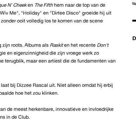
t
ue N' Cheek
en
The Fifth
hem naar de top van de
 Wiv Me", "Holiday" en "Dirtee Disco" groeide hij uit
, zonder ooit volledig los te komen van de scene
D
 zijn roots. Albums als
Raskit
en het recente
Don't
rgie en eigenzinnigheid die zijn vroege werk zo
che terugblik, maar een artiest die de fundamenten van
aat bij Dizzee Rascal uit. Niet alleen omdat hij erbij
paalde hoe het zou klinken.
 van de meest herkenbare, innovatieve en invloedrijke
ns in de Club.