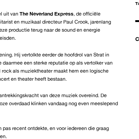
T
l uit van
The Neverland Express
, de officiële
tarist en muzikaal directeur Paul Crook, jarenlang
deze productie terug naar de sound en energie
eisden.
C
ning. Hij vertolkte eerder de hoofdrol van Strat in
daarmee een sterke reputatie op als vertolker van
l rock als muziektheater maakt hem een logische
ncert en theater heeft bestaan.
 aantrekkingskracht van deze muziek overeind. De
sloze overdaad klinken vandaag nog even meeslepend
 pas recent ontdekte, en voor iedereen die graag
ren.