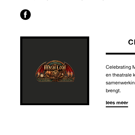
C
Celebrating M
en theatrale 
samenwerking
brengt.
lees meer