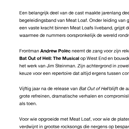
Een belangrijk deel van de cast maakte jarenlang dee
begeleidingsband van Meat Loaf. Onder leiding van gi
een vaste kracht binnen Meat Loafs liveband, grijpt 
waarmee de nummers oorspronkelijk de wereld rondr
Frontman
Andrew Polec
neemt de zang voor zijn reke
Bat Out of Hell: The Musical
op West End en bouwde 
het werk van Jim Steinman. Zijn achtergrond in zowe
keuze voor een repertoire dat altijd ergens tussen co
Vijftig jaar na de release van
Bat Out of Hell
blijft de
grote refreinen, dramatische verhalen en compromi
als toen.
Voor wie opgroeide met Meat Loaf, voor wie de platen
verdwijnt in grootse rocksongs die nergens op bespa