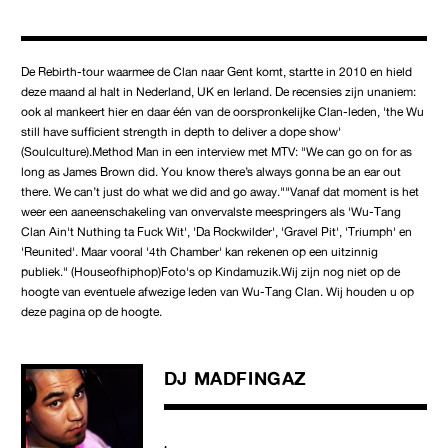
De Rebirth-tour waarmee de Clan naar Gent komt, startte in 2010 en hield
deze maand al halt in Nederland, UK en Ierland. De recensies zijn unaniem:
ook al mankeert hier en daar één van de oorspronkelijke Clan-leden, 'the Wu
still have sufficient strength in depth to deliver a dope show'
(Soulculture).Method Man in een interview met MTV: "We can go on for as
long as James Brown did. You know there’s always gonna be an ear out
there. We can’t just do what we did and go away.""Vanaf dat moment is het
weer een aaneenschakeling van onvervalste meespringers als 'Wu-Tang
Clan Ain't Nuthing ta Fuck Wit', 'Da Rockwilder', 'Gravel Pit', 'Triumph' en
'Reunited'. Maar vooral '4th Chamber' kan rekenen op een uitzinnig
publiek." (Houseofhiphop)Foto's op Kindamuzik.Wij zijn nog niet op de
hoogte van eventuele afwezige leden van Wu-Tang Clan. Wij houden u op
deze pagina op de hoogte.
DJ MADFINGAZ