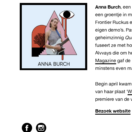
Anna Burch
, een
een groentje in m
Frontier Ruckus e
eigen demo’s. Pa
geheimzinnig
Qui
fuseert ze met ho
Alvvays die om h
Magazine
gaf de 
minstens even mak
Begin april kwam
van haar plaat '
W
premiere van de 
Bezoek website