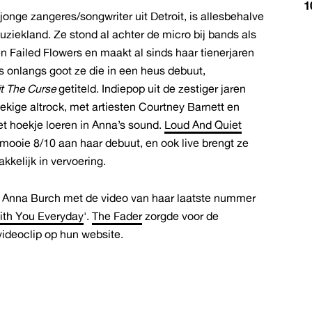
1
 jonge zangeres/songwriter uit Detroit, is allesbehalve
uziekland. Ze stond al achter de micro bij bands als
n Failed Flowers en maakt al sinds haar tienerjaren
s onlangs goot ze die in een heus debuut,
t The Curse
getiteld. Indiepop uit de zestiger jaren
ekige altrock, met artiesten Courtney Barnett en
et hoekje loeren in Anna’s sound.
Loud And Quiet
mooie 8/10 aan haar debuut, en ook live brengt ze
kelijk in vervoering.
 Anna Burch met de video van haar laatste nummer
ith You Everyday
'.
The Fader
zorgde voor de
videoclip op hun website.