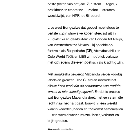
beste platen van het jaar. Zijn stem — tegelijk
breekbaar en troostend — raakte luisteraars
wereldwijd, van NPR tot Billboard.
Live weet Bongeziwe dat gevoel moeiteloos te
vertalen. Zijn shows verkopen steevast uit in
Zuid-Afrika én daarbuiten: van Londen tot Parijs,
van Amsterdam tot Mexico. Hij speelde op
festivals als Reeperbahn (DE), Afrovibes (NL) en
Oslo World (NO), en blijft zijn publiek verbazen
met optredens die even poëtisch als krachtig zijn.
Met amaXesha beweegt Mabandla verder voorbij
labels en grenzen. The Guardian noemde het
album “
een werk dat de schaduwen van traditie
omzet in iets volledig eigens
”. En dat is precies
wat Bongeziwe Mabandla doet: met een stem die
recht naar het hart gaat, bouwt hij een wereld
waarin verleden, heden en toekomst samenvallen
— een wereld waarin muziek heelt, verbindt en
blijft groeien.
Bezoek website