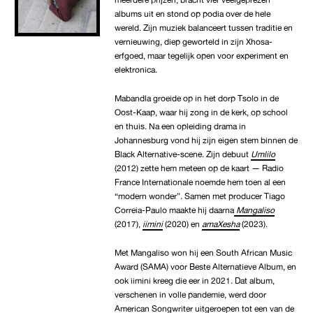
albums uit en stond op podia over de hele
wereld. Zijn muziek balanceert tussen traditie en
vernieuwing, diep geworteld in zijn Xhosa-
erfgoed, maar tegelijk open voor experiment en
elektronica.
Mabandla groeide op in het dorp Tsolo in de
Oost-Kaap, waar hij zong in de kerk, op school
en thuis. Na een opleiding drama in
Johannesburg vond hij zijn eigen stem binnen de
Black Alternative-scene. Zijn debuut
Umlilo
(2012) zette hem meteen op de kaart — Radio
France Internationale noemde hem toen al een
“modern wonder”. Samen met producer Tiago
Correia-Paulo maakte hij daarna
Mangaliso
(2017),
iimini
(2020) en
amaXesha
(2023).
Met Mangaliso won hij een South African Music
Award (SAMA) voor Beste Alternatieve Album, en
ook iimini kreeg die eer in 2021. Dat album,
verschenen in volle pandemie, werd door
American Songwriter uitgeroepen tot een van de