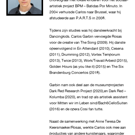
artistiek project BPM – Batidas Por Minuto. In
2004 verhuisde Carlos naar Brussel, waar hij
afstudeerde aan P.A.R.T.S in 2008.
Tijdens zijn studies was hij dansleerkracht bij
Dancingkids. Carlos Garbin vervoegde Rosas
voor de creatie van The Song (2009). Hij danste
opeenvolgend in En Attendant (2010), Cesena
(2011), Drumming (2012), Vortex Temporum
(2013), Twice (2013), Work/Travail/Arbeid (2015),
Golden Hours (as you like it) (2015) en The Six
Brandenburg Concertos (2018).
Garbin nam ook deel aan de museumprojecten
Dark Red Research Project (2020),en Dark Red –
Kolumba (2020), en trad op als artistiek assistent
voor Mitten wir im Leben sind/Bach6CelloSuiten
(2016) en de opera Cosi fan tutte.
Naast de samenwerking met Anne Teresa De
Keersmaeker/Rosas, werkte Carlos ook mee aan
producties van andere kunstenaars, waaronder