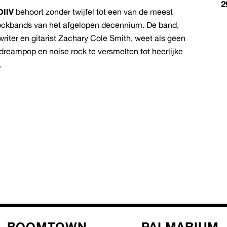
2
DIIV
behoort zonder twijfel tot een van de meest
rockbands van het afgelopen decennium. De band,
riter en gitarist Zachary Cole Smith, weet als geen
dreampop en noise rock te versmelten tot heerlijke
.
BOOMTOWN
PALMARIUM