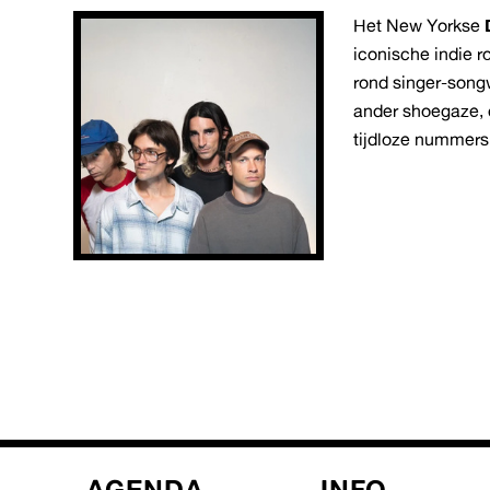
Het New Yorkse
iconische indie 
rond singer-songw
ander shoegaze, 
tijdloze nummers
AGENDA
INFO