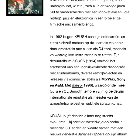
underground, wist hij zich al in de vroege jaren
’90 te onderscheiden met een innovatieve stijl die
hiphop, jazz en elektronica in een broeierige,
filmische mix samenbrengt.
In 1992 begon KRUSH aan zijn solocarrière en
zette zichzelf meteen op de kaart als visionair
door draaitafels niet alleen als DJ-tool, maar als
volwaardig live-instrument in te zetten. Zijn
debuutalbum
KRUSH
(1994) vormde het
startschot van een indrukwekkende discografie
met studioalbums, diverse remixprojecten en
releases via iconische labels als
Mo’Wax, Sony
en A&M.
Met
Meiso
(1996), waarop onder meer
Guru en CL Smooth te horen zijn, groeide zijn
internationale reputatie als meester van de
atmosferische beat en subtiele scratchkunst.
KRUSH blijft decennia later nog steeds
evolueren. Hij speelde wereldwijd op podia in
meer dan 30 landen en werkte samen met een
nieuwe generatie Japanse rappers op zijn album