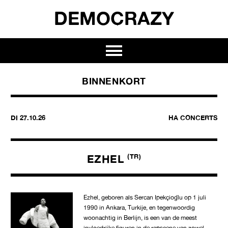
DEMOCRAZY
BINNENKORT
DI 27.10.26
HA CONCERTS
EZHEL
(TR)
Ezhel, geboren als Sercan İpekçioğlu op 1 juli
1990 in Ankara, Turkije, en tegenwoordig
woonachtig in Berlijn, is een van de meest
invloedrijke figuren in de rapscene van zowel