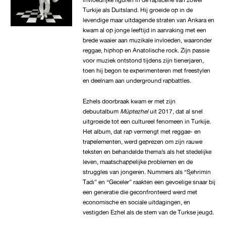
Turkije als Duitsland. Hij groeide op in de
levendige maar uitdagende straten van Ankara en
kwam al op jonge leeftijd in aanraking met een
brede waaier aan muzikale invloeden, waaronder
reggae, hiphop en Anatolische rock. Zijn passie
voor muziek ontstond tijdens zijn tienerjaren,
toen hij begon te experimenteren met freestylen
en deelnam aan underground rapbattles.
Ezhels doorbraak kwam er met zijn
debuutalbum
Müptezhel
uit 2017, dat al snel
uitgroeide tot een cultureel fenomeen in Turkije.
Het album, dat rap vermengt met reggae- en
trapelementen, werd geprezen om zijn rauwe
teksten en behandelde thema’s als het stedelijke
leven, maatschappelijke problemen en de
struggles van jongeren. Nummers als “Şehrimin
Tadı” en “Geceler” raakten een gevoelige snaar bij
een generatie die geconfronteerd werd met
economische en sociale uitdagingen, en
vestigden Ezhel als de stem van de Turkse jeugd.