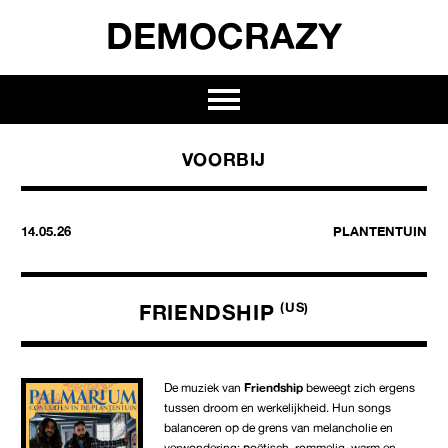
DEMOCRAZY
VOORBIJ
14.05.26
PLANTENTUIN
FRIENDSHIP
(US)
De muziek van
Friendship
beweegt zich ergens
tussen droom en werkelijkheid. Hun songs
balanceren op de grens van melancholie en
verwondering: poëtisch, rommelig, warm en