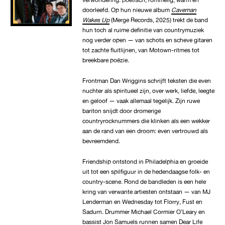
doorleefd. Op hun nieuwe album
Caveman
Wakes Up
(Merge Records, 2025) trekt de band
hun toch al ruime definitie van countrymuziek
nog verder open — van schots en scheve gitaren
tot zachte fluitlijnen, van Motown-ritmes tot
breekbare poëzie.
Frontman Dan Wriggins schrijft teksten die even
nuchter als spiritueel zijn, over werk, liefde, leegte
en geloof — vaak allemaal tegelijk. Zijn ruwe
bariton snijdt door dromerige
countryrocknummers die klinken als een wekker
aan de rand van een droom: even vertrouwd als
bevreemdend.
Friendship ontstond in Philadelphia en groeide
uit tot een spilfiguur in de hedendaagse folk- en
country-scene. Rond de bandleden is een hele
kring van verwante artiesten ontstaan — van MJ
Lenderman en Wednesday tot Florry, Fust en
Sadurn. Drummer Michael Cormier O’Leary en
bassist Jon Samuels runnen samen Dear Life