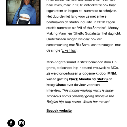
haar leven, maar in 2016 ontdekte ze ook haar
eigen stem en begon ze nummers te schrijven.
Het duurde niet lang voor ze met enkele
beatmakers de studio induikte. In 2018 zagen
straffe nummers als 'All of the Shmoke', 'Money
Making Mami' en 'Ghetto Supahstar' het daglicht.
Ondertussen mogen we daar ook een
samenwerking met Blu Samu aan toevoegen, met
de single '
Like That
'.
Miss Angel’s sound is sterk beïnvloed door UK
grime, old school hip-hop and vrouwelijke MCs.
Ze werd ondertussen al opgemerkt door
MNM
,
was te gast bij
Black Mamba
op
StuBru
en
kreeg
Chase
over de vloer voor een
interview.
This money-making mami is super
ambitous and is certainly going places in the
Belgian hip-hop scene. Watch her moves!
Bezoek website