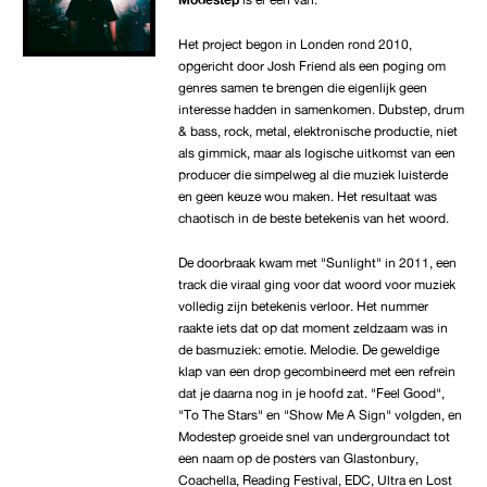
Het project begon in Londen rond 2010,
opgericht door Josh Friend als een poging om
genres samen te brengen die eigenlijk geen
interesse hadden in samenkomen. Dubstep, drum
& bass, rock, metal, elektronische productie, niet
als gimmick, maar als logische uitkomst van een
producer die simpelweg al die muziek luisterde
en geen keuze wou maken. Het resultaat was
chaotisch in de beste betekenis van het woord.
De doorbraak kwam met "Sunlight" in 2011, een
track die viraal ging voor dat woord voor muziek
volledig zijn betekenis verloor. Het nummer
raakte iets dat op dat moment zeldzaam was in
de basmuziek: emotie. Melodie. De geweldige
klap van een drop gecombineerd met een refrein
dat je daarna nog in je hoofd zat. "Feel Good",
"To The Stars" en "Show Me A Sign" volgden, en
Modestep groeide snel van undergroundact tot
een naam op de posters van Glastonbury,
Coachella, Reading Festival, EDC, Ultra en Lost