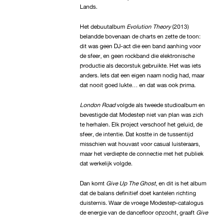
Lands.
Het debuutalbum
Evolution Theory
(2013)
belandde bovenaan de charts en zette de toon:
dit was geen DJ-act die een band aanhing voor
de sfeer, en geen rockband die elektronische
productie als decorstuk gebruikte. Het was iets
anders. Iets dat een eigen naam nodig had, maar
dat nooit goed lukte… en dat was ook prima.
London Road
volgde als tweede studioalbum en
bevestigde dat Modestep niet van plan was zich
te herhalen. Elk project verschoof het geluid, de
sfeer, de intentie. Dat kostte in de tussentijd
misschien wat houvast voor casual luisteraars,
maar het verdiepte de connectie met het publiek
dat werkelijk volgde.
Dan komt
Give Up The Ghost
, en dit is het album
dat de balans definitief doet kantelen richting
duisternis. Waar de vroege Modestep-catalogus
de energie van de dancefloor opzocht, graaft
Give