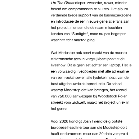
Up The Ghost
dieper: zwaarder, ruwer, minder
bereid om compromissen te sluiten. Het album
verdiende brede support van de basmuziekscene
en introduceerde een nieuwe generatie fans aan
het project, mensen die de naam misschien
kenden van "Sunlight", maar nu pas begrepen
waar het écht naartoe ging.
Wat Modestep ook apart maakt van de meeste
elektronische acts in vergelijkbare positie: de
liveshow. Dit is geen set achter een laptop. Het is
een volwaardig liveoptreden met alle adrenaline
van een rockshow en alle fysieke impact van de
best uitgebouwde clubproductie. De schaal
waarop Modestep dat kan brengen, het record
van 750.000 aanwezigen bij Woodstock Polen
spreekt voor zichzelf, maakt het project uniek in
het genre.
Voor 2026 kondigt Josh Friend de grootste
Europese headlinertour aan die Modestep ooit
heeft ondernomen: meer dan 20 data verspreid