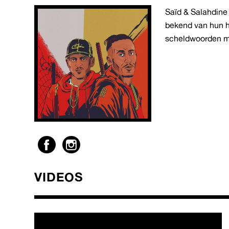
Saïd & Salahdin
bekend van hun hi
scheldwoorden ma
VIDEOS