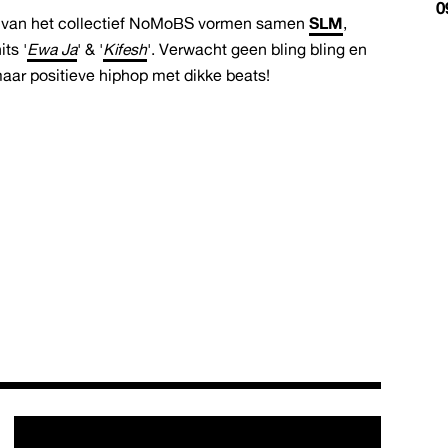
0
e van het collectief NoMoBS vormen samen
SLM
,
ts '
Ewa Ja
' & '
Kifesh
'. Verwacht geen bling bling en
ar positieve hiphop met dikke beats!