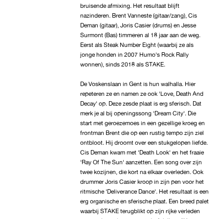
bruisende afmixing. Het resultaat blijft
nazinderen. Brent Vanneste (gitaar/zang), Cis
Deman (gitaar), Joris Casier (drums) en Jesse
Surmont (Bas) timmeren al 18 jaar aan de weg.
Eerst als Steak Number Eight (waarbij ze als
jonge honden in 2007 Humo's Rock Rally
wonnen), sinds 2018 als STAKE.
De Voskenslaan in Gent is hun walhalla. Hier
repeteren ze en namen ze ook 'Love, Death And
Decay' op. Deze zesde plaat is erg sferisch. Dat
merk je al bij openingssong 'Dream City'. Die
start met geroezemoes in een gezellige kroeg en
frontman Brent die op een rustig tempo zijn ziel
ontbloot. Hij droomt over een stukgelopen liefde.
Cis Deman kwam met 'Death Look' en het fraaie
'Ray Of The Sun' aanzetten. Een song over zijn
twee kozijnen, die kort na elkaar overleden. Ook
drummer Joris Casier kroop in zijn pen voor het
ritmische 'Deliverance Dance'. Het resultaat is een
erg organische en sferische plaat. Een breed palet
waarbij STAKE terugblikt op zijn rijke verleden