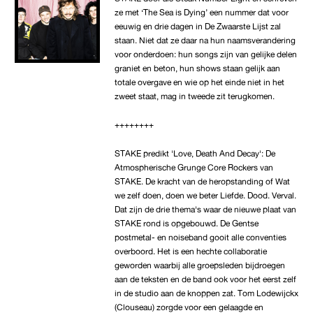
ze met ‘The Sea is Dying’ een nummer dat voor
eeuwig en drie dagen in De Zwaarste Lijst zal
staan. Niet dat ze daar na hun naamsverandering
voor onderdoen: hun songs zijn van gelijke delen
graniet en beton, hun shows staan gelijk aan
totale overgave en wie op het einde niet in het
zweet staat, mag in tweede zit terugkomen.
++++++++
STAKE predikt 'Love, Death And Decay': De
Atmospherische Grunge Core Rockers van
STAKE. De kracht van de heropstanding of Wat
we zelf doen, doen we beter Liefde. Dood. Verval.
Dat zijn de drie thema's waar de nieuwe plaat van
STAKE rond is opgebouwd. De Gentse
postmetal- en noiseband gooit alle conventies
overboord. Het is een hechte collaboratie
geworden waarbij alle groepsleden bijdroegen
aan de teksten en de band ook voor het eerst zelf
in de studio aan de knoppen zat. Tom Lodewijckx
(Clouseau) zorgde voor een gelaagde en