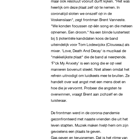
maar ook resoluut vooruit durft kijken. "Het was
heerlijk om deze plaat zelf op te nemen. In
coronatijd sloten we onszelf op in de
Voskenslaan", zegt frontman Brent Vanneste.
"We konden focussen op één song en die meteen
opnemen. Een droom." Na een blinde luistertest
bij 5 potentiële kandidaten koos de band
uiteindelijk voor Tom Lodewijckx (Clouseau) als
mixer. 'Love, Death And Decay' is muzikaal de
"makkelijkste plaat" die de band al neerpende.
'F*ck My Anxiety' is een song die er op veel
manieren bovenuit steekt. Niet alleen omdat het
refrein uitnodigt om luidkeels mee te brullen. Ze
handelt over wat angst met een mens doet en
hoe die je vervormt. Probeer die angsten te
overwinnen, vraagt Brent aan zichzelf en de
luisteraar.
De frontman werd in de corona-pandemie
geconfronteerd met naaste vrienden die uit het
leven stapten. Muziek maken hielp hem om zijn
gevoelens een plaats te geven.
Gas geven en terugnemen. Dat is het ritme van