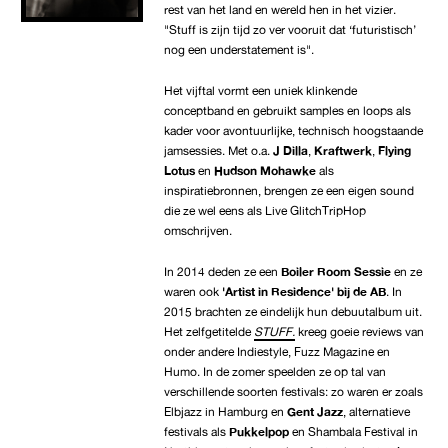
rest van het land en wereld hen in het vizier.
"Stuff is zijn tijd zo ver vooruit dat ‘futuristisch’
nog een understatement is".
Het vijftal vormt een uniek klinkende
conceptband en gebruikt samples en loops als
kader voor avontuurlijke, technisch hoogstaande
jamsessies. Met o.a.
J Dilla
,
Kraftwerk
,
Flying
Lotus
en
Hudson
Mohawke
als
inspiratiebronnen, brengen ze een eigen sound
die ze wel eens als Live GlitchTripHop
omschrijven.
In 2014 deden ze een
Boiler Room Sessie
en ze
waren ook
'Artist in Residence' bij de AB
. In
2015 brachten ze eindelijk hun debuutalbum uit.
Het zelfgetitelde
STUFF.
kreeg goeie reviews van
onder andere Indiestyle, Fuzz Magazine en
Humo. In de zomer speelden ze op tal van
verschillende soorten festivals: zo waren er zoals
Elbjazz in Hamburg en
Gent Jazz
, alternatieve
festivals als
Pukkelpop
en Shambala Festival in