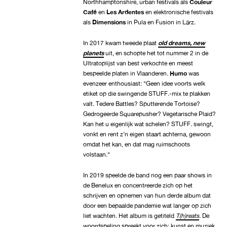
Northhamptonshire, urban festivals als
Couleur
Café
en
Les Ardentes
en elektronische festivals
als
Dimensions
in Pula en Fusion in Lärz.
In 2017 kwam tweede plaat
o
ld dreams, new
planets
uit, en schopte het tot nummer 2 in de
Ultratoplijst van best verkochte en meest
bespeelde platen in Vlaanderen.
Humo
was
evenzeer enthousiast: "Geen idee voorts welk
etiket op die swingende STUFF.-mix te plakken
valt. Tedere Battles? Sputterende Tortoise?
Gedrogeerde Squarepusher? Vegetarische Plaid?
Kan het u eigenlijk wat schelen? STUFF. swingt,
vonkt en rent z’n eigen staart achterna, gewoon
omdat het kan, en dat mag ruimschoots
volstaan."
In 2019 speelde de band nog een paar shows in
de Benelux en concentreerde zich op het
schrijven en opnemen van hun derde album dat
door een bepaalde pandemie wat langer op zich
liet wachten. Het album is getiteld
T(h)reats
. De
woordspeling spreekt voor zich: kunst en muziek