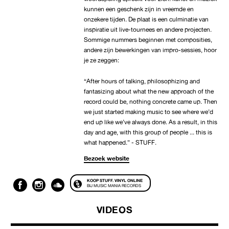
kunnen een geschenk zijn in vreemde en
onzekere tijden. De plaat is een culminatie van
inspiratie uit live-tournees en andere projecten.
Sommige nummers beginnen met composities,
andere zijn bewerkingen van impro-sessies, hoor
je ze zeggen:
“After hours of talking, philosophizing and
fantasizing about what the new approach of the
record could be, nothing concrete came up. Then
we just started making music to see where we’d
end up like we’ve always done. As a result, in this
day and age, with this group of people ... this is
what happened.” - STUFF.
Bezoek website
KOOP STUFF. VINYL ONLINE
BIJ MUSIC MANIA RECORDS
VIDEOS