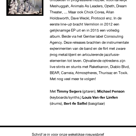
Meshuggah, Animals As Leaders, Opeth, Dream
Theater, .... Maar ook Chick Corea, Allan
Holdsworth, Dave Weckl, Protocol enz. In de
eerste line-up bracht Vermilion in 2012 een
gelijknamige EP uit en in 2015 een volledig
album. Beide via het Gentse label Consouling
Agency. Deze releases brachten de instrumentale
experimenten van de band en de flirt met zware
prog metal/djent en articulerende jazzfusie-
elementen tot leven. Opvallende optredens zijn
live stints en stunts met Raketkanon, Diablo Blvd,
BEAR, Carneia, Atmospheres, Thurisaz en Toxik.
Met nog veel meer te volgen!
Met
Timmy Segers
(gitaren),
Michael Penson
(keyboards/synths,)
Louis Van der Linden
(drums),
Bert de Saffel
(basgitaar)
Schrijf je in voor onze wekelijkse nieuwsbrief