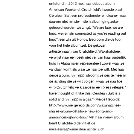
ontstond in 2012 met haar debuut album
American Weekend. Crutchfield’s tweede plaat
Cerulean Salt een professioneler en cleaner maar
daarom niet minder intiem album ging zeker
gehoord worden. Ze zingt: “We are late, we are
loud, we remain connected as you’re reading out
loud”, een zin uit Hollow Bedroom die de toon
voor het hele album zet. De gekozen
artiestennaam van Crutchfield, Waxahatchee,
verwijst naar een beek niet ver van haar ouderlijk
huis in Alabama en representeert zowel waar ze
vandaan komt als waar ze naartoe wilt. Met haar
derde album, Ivy Tripp, stroomt ze des te meer in
de richting die ze wilt volgen. (waar ze naartoe
wilt) Crutchfield verklaarde in een press release: "I
have thought of it like this: Cerulean Salt is a
solid and Ivy Tripp is a gas.” (Merge Records)
http://www.mergerecords.com/waxahatchee-
shares-album-details-a-new-song-and-
announces-spring-tour/ Met haar nieuw album
heeft Crutchfield definitief de
meisjesslaapkamerdeur achter zich