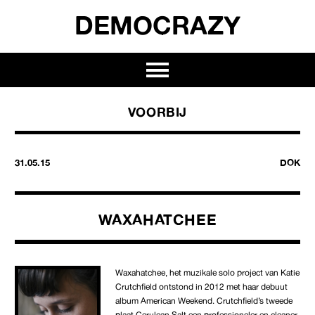
DEMOCRAZY
VOORBIJ
31.05.15
DOK
WAXAHATCHEE
Waxahatchee, het muzikale solo project van Katie
Crutchfield ontstond in 2012 met haar debuut
album American Weekend. Crutchfield’s tweede
plaat Cerulean Salt een professioneler en cleaner