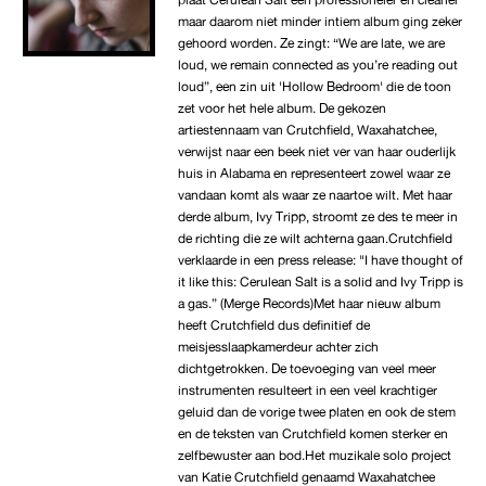
maar daarom niet minder intiem album ging zeker
gehoord worden. Ze zingt: “We are late, we are
loud, we remain connected as you’re reading out
loud”, een zin uit 'Hollow Bedroom' die de toon
zet voor het hele album. De gekozen
artiestennaam van Crutchfield, Waxahatchee,
verwijst naar een beek niet ver van haar ouderlijk
huis in Alabama en representeert zowel waar ze
vandaan komt als waar ze naartoe wilt. Met haar
derde album, Ivy Tripp, stroomt ze des te meer in
de richting die ze wilt achterna gaan.Crutchfield
verklaarde in een press release: "I have thought of
it like this: Cerulean Salt is a solid and Ivy Tripp is
a gas.” (Merge Records)Met haar nieuw album
heeft Crutchfield dus definitief de
meisjesslaapkamerdeur achter zich
dichtgetrokken. De toevoeging van veel meer
instrumenten resulteert in een veel krachtiger
geluid dan de vorige twee platen en ook de stem
en de teksten van Crutchfield komen sterker en
zelfbewuster aan bod.Het muzikale solo project
van Katie Crutchfield genaamd Waxahatchee