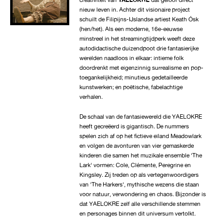
nieuw leven in. Achter dit visionaire project
schuilt de Filipijns-IJslandse artiest Keath Ósk
(hen/het). Als een moderne, 16e-eeuwse
minstreel in het streamingtijdperk weeft deze
autodidactische duizendpoot drie fantasierijke
werelden naadloos in elkaar: intieme folk
doordrenkt met eigenzinnig surrealisme en pop-
toegankelijkheid; minutieus gedetailleerde
kunstwerken; en poëtische, fabelachtige
verhalen.
De schaal van de fantasiewereld die YAELOKRE
heeft gecreëerd is gigantisch. De nummers
spelen zich af op het fictieve eiland Meadowlark
en volgen de avonturen van vier gemaskerde
kinderen die samen het muzikale ensemble 'The
Lark' vormen: Cole, Clémente, Peregrine en
Kingsley. Zij treden op als vertegenwoordigers
van 'The Harkers', mythische wezens die staan
voor natuur, verwondering en chaos. Bijzonder is
dat YAELOKRE zelf alle verschillende stemmen
en personages binnen dit universum vertolkt.