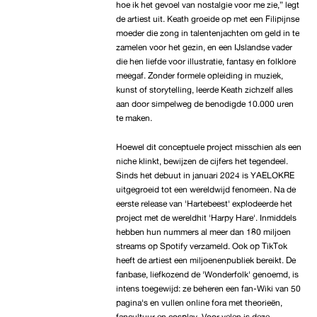
hoe ik het gevoel van nostalgie voor me zie,” legt
de artiest uit. Keath groeide op met een Filipijnse
moeder die zong in talentenjachten om geld in te
zamelen voor het gezin, en een IJslandse vader
die hen liefde voor illustratie, fantasy en folklore
meegaf. Zonder formele opleiding in muziek,
kunst of storytelling, leerde Keath zichzelf alles
aan door simpelweg de benodigde 10.000 uren
te maken.
Hoewel dit conceptuele project misschien als een
niche klinkt, bewijzen de cijfers het tegendeel.
Sinds het debuut in januari 2024 is YAELOKRE
uitgegroeid tot een wereldwijd fenomeen. Na de
eerste release van 'Hartebeest' explodeerde het
project met de wereldhit 'Harpy Hare'. Inmiddels
hebben hun nummers al meer dan 180 miljoen
streams op Spotify verzameld. Ook op TikTok
heeft de artiest een miljoenenpubliek bereikt. De
fanbase, liefkozend de 'Wonderfolk' genoemd, is
intens toegewijd: ze beheren een fan-Wiki van 50
pagina's en vullen online fora met theorieën,
fancultuur en cosplay. Voor velen is deze