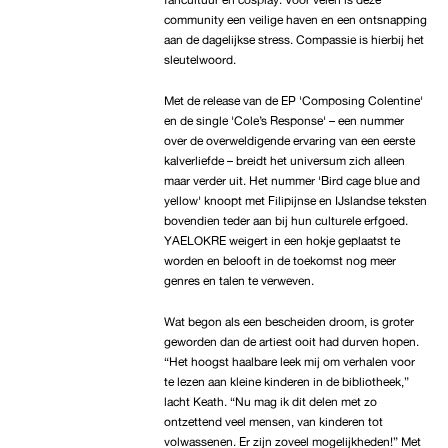
community een veilige haven en een ontsnapping
aan de dagelijkse stress. Compassie is hierbij het
sleutelwoord.
Met de release van de EP 'Composing Colentine'
en de single 'Cole’s Response' – een nummer
over de overweldigende ervaring van een eerste
kalverliefde – breidt het universum zich alleen
maar verder uit. Het nummer 'Bird cage blue and
yellow' knoopt met Filipijnse en IJslandse teksten
bovendien teder aan bij hun culturele erfgoed.
YAELOKRE weigert in een hokje geplaatst te
worden en belooft in de toekomst nog meer
genres en talen te verweven.
Wat begon als een bescheiden droom, is groter
geworden dan de artiest ooit had durven hopen.
“Het hoogst haalbare leek mij om verhalen voor
te lezen aan kleine kinderen in de bibliotheek,”
lacht Keath. “Nu mag ik dit delen met zo
ontzettend veel mensen, van kinderen tot
volwassenen. Er zijn zoveel mogelijkheden!” Met