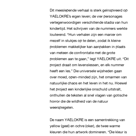
Dit meeslepende verhaal is sterk geïnspireerd op
YAELOKRE’s eigen leven; de vier personages
vertegenwoordigen verschillende stadia van hun
kindertijd. Het schrijven van de nummers werkte
louterend. “Hun verhalen zijn een manier om
mezelf in stukjes op te delen, zodat ik kleine
problemen makkelijker kan aanpakken in plaats
van meteen de confrontatie met de grote
problemen aan te gaan,” legt YAELOKRE uit. “Dit
project draait om levenslessen, en elk nummer
heeft een les.” Die universele wijsheden gaan
over moed, open-minded zijn, het omarmen van
natuurlijke chaos en het leven in het nu. Hoewel
het project een kinderlijke onschuld uitstralt,
onthullen de teksten al snel vlagen van gotische
horror die de wildheid van de natuur
weerspiegelen.
De naam YAELOKRE is een samentrekking van
yellow (geel) en ochre (oker), de twee warme
kleuren die hun artwork domineren. “Die kleur is