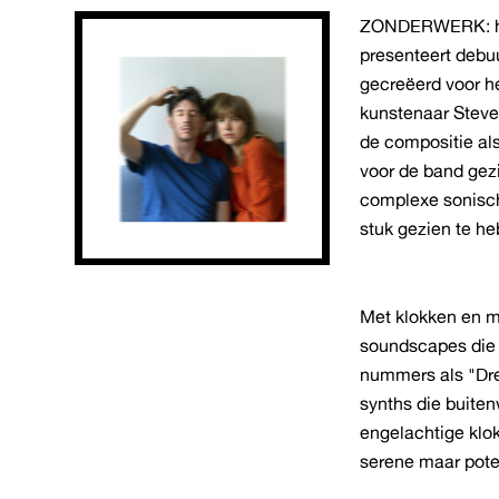
ZONDERWERK: he
presenteert deb
gecreëerd voor he
kunstenaar Steve
de compositie als
voor de band gez
complexe sonisc
stuk gezien te h
Met klokken en m
soundscapes die t
nummers als "Dr
synths die buiten
engelachtige klo
serene maar poten