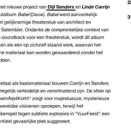
2
t nieuwe project van
Dijf Sanders
en
Linde Carrijn
uutalbum
Babel
(Dauw).
Babel
werd aanvankelijk
3
t gelijknamige theaterstuk van architect en
 Salembier. Ondanks de oorspronkelijke context van
 soundtrack voor een theaterstuk, wordt dit album
ien als een op zichzelf staand werk, waarvan het
he materiaal kan worden gewaardeerd zonder het
ebben.
etaal als basismateriaal bouwen Carrijn en Sanders
egelijk verleidelijk en verontrustend zijn. De sfeer op
eamArp4Kort4" zorgt voor majestueuze, mysterieuze
wereldse visioenen oproepen, terwijl het
kkenspel tegen subtiele explosies in "VuurFeest" een
tieel gevaarlijke plek suggereert.