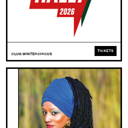
Tijdens de eerste halve finale van de 25ste jubileumeditie van Humo’s
Rock Rally transformeren we Club Wintercircus in de ultieme arena
van de rock-’n-roll, hiphop, elektronica en alles daartussenin.
TICKETS
CLUB WINTERCIRCUS
MO’KALAMITY & THE WIZARDS
+ Pirates Crew + Team DAMP
SAT
17.10
2026