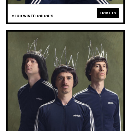
TICKETS
CLUB WINTERCIRCUS
UBERDOPE (EXTRA SHOW)
Uitgespeeld
THU
15.10
2026
Uberdope is uitgespeeld. Bijna, althans. De Gentse grootheden