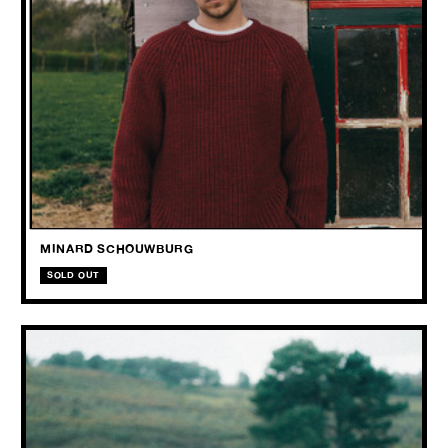
WED
21.10
2026
Een zeldzame kans om Berre te zien in een kleinere, intieme setting.
MINARD SCHOUWBURG
SOLD OUT
DOTAN