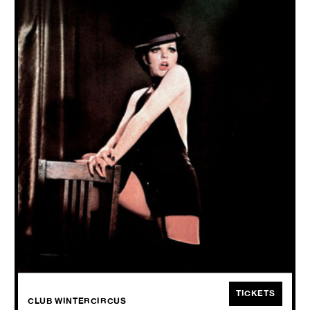
SEND IN THE CLOWNS PRESENTS A CABARET
PARTY
Videodroom 2026
FRI
09.10
2026
Wilkommen, bienvenue, welcome, im cabaret, au cabaret, to cabaret!
Send in the Clowns is terug in Club Wintercircus voor een
Videodroom van een feest.
TICKETS
CLUB WINTERCIRCUS