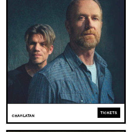
+ Bergaf
THU
22.10
2026
Swell, de cultband van de late David Freel, komt naar de Charlatan
met een nieuwe bezetting en het volledige repertoire.
TICKETS
CHARLATAN