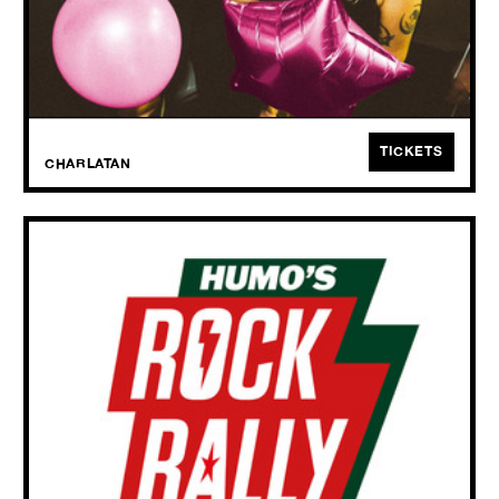
WASTE maakt geen muziek om braaf naar te luisteren. Misschien
steken ze je in een hondenhuis.
TICKETS
CHARLATAN
HUMO'S ROCK RALLY '26: HALVE FINALE
FRI
16.10
2026