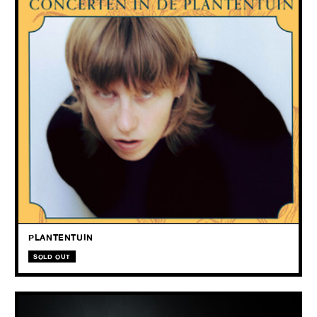
WED
09.09
2026
Whispering Sons frontvrouw Fenne Kuppens doet het solo, maar
met piano en cello; en Antwerpse harpist Laura De Jongh gaat van
begeleiding naar leiding richting meanderende muziek om in te
verdwalen.
PLANTENTUIN
SOLD OUT
FEAR FACTORY