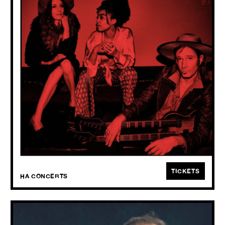
THU
22.10
2026
Tijdloze songs vol poëzie.
TICKETS
HA CONCERTS
SWELL