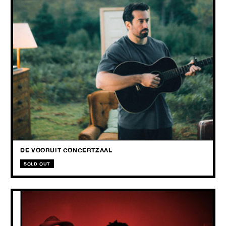
THU
22.10
2026
Dotan laat los wie hij dacht te moeten zijn, en omarmt zowel het licht
als het donker – en alles daartussenin. Zijn muziek weerspiegelt dat
nieuwe evenwicht: eerlijk, meeslepend en vol menselijkheid.
DE VOORUIT CONCERTZAAL
SOLD OUT
STEF KAMIL CARLENS & THE POEM