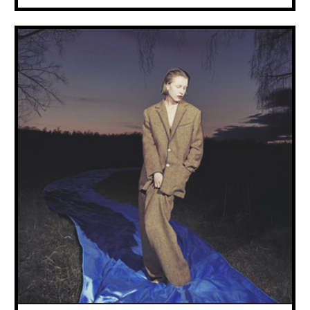
CISKA CISKA
TUE
15.09
2026
Verdwijn even mee in een wereld waar kwetsbaarheid in het midden
staat, tot het plots openbreekt en het mag schuren.