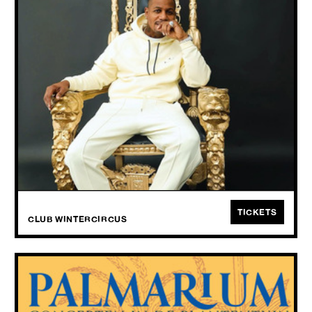
TUE
08.09
2026
AZ is de Brooklynse lyricus die begon op Illmatic en die elke serieuze
hiphopfan moet kennen.
TICKETS
CLUB WINTERCIRCUS
PALMARIUM: FENNE KUPPENS + LAURA DE
JONGH