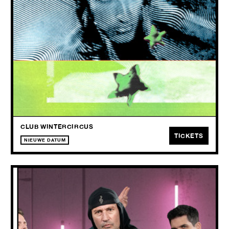
FRI
02.10
2026
Club Laat nodigt ‘SoundCloud final boss’ dj g2g uit: vaandeldrager
van een nieuw queer clubgeluid, met energieke sets die cumbia,
nightcore en dubby club mixen.
CLUB WINTERCIRCUS
TICKETS
NIEUWE DATUM
LAIBACH