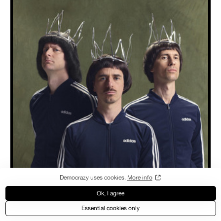
UBERDOPE (EXTRA SHOW)
Uitgespeeld
THU
22.10
2026
Uberdope is uitgespeeld. Bijna, althans. De Gentse grootheden
spelen dit najaar een allerlaatste show in hun thuisstad, vooraleer ze
Democrazy uses cookies.
More info
definitief de stekker uit zichzelf trekken.
Ok, I agree
CLUB WINTERCIRCUS
Essential cookies only
SOLD OUT