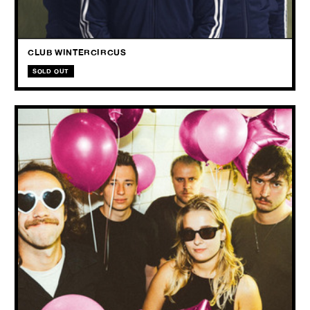
spelen dit najaar een allerlaatste show in hun thuisstad, vooraleer ze
definitief de stekker uit zichzelf trekken.
CLUB WINTERCIRCUS
SOLD OUT
WASTE
+ Gender Reveal Atomic Bomb
THU
15.10
2026