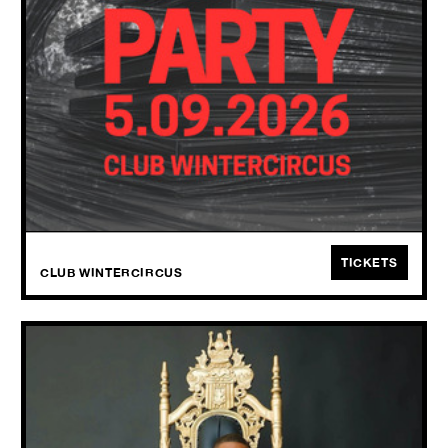
SAT
05.09
2026
Collectief GHOST strijkt neer bij het Wintercircus en De Krook voor
een nomadische carrousel. Vanaf 23u verplaatst het bacchanaal zich
naar Club Wintercircus, waar de nacht pas echt begint.
TICKETS
CLUB WINTERCIRCUS
AZ
30 YEARS OF DOE OR DIE + DJ DOO WOP