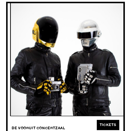
DAFT FUNK LIVE
SAT
12.09
2026
Daft Funk Live komt in het vaarwater van Daft Punk, in goede zin.
TICKETS
DE VOORUIT CONCERTZAAL