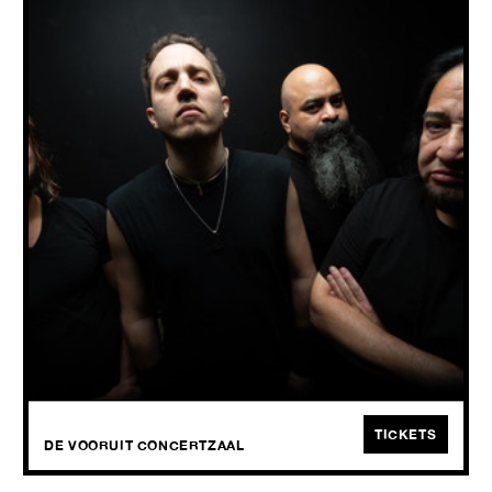
+ Crystal Lake + Hate + The Nocturnal Affair
FRI
11.09
2026
De industrial metal-pioniers Fear Factory hebben hun terugkeer naar
Europese podia aangekondigd met de Cybernetic Domination Tour,
en nemen Crystal Lake, Hate en The Nocturnal Affair met zich mee.
TICKETS
DE VOORUIT CONCERTZAAL