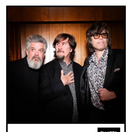
THE MOUNTAIN GOATS
+ Craig Finn (van the Hold Steady)
TUE
13.10
2026
The Mountain Goats komen naar Gent met hun meest ambitieuze
album tot nu toe: een meeslepende muzikale reis vol verhalen, emotie
en rauwe schoonheid.