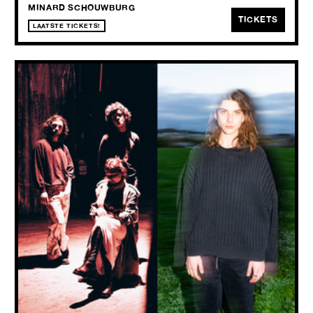
MINARD SCHOUWBURG
TICKETS
LAATSTE TICKETS!
TJE + NIELS ORENS
THU
24.09
2026
De breekbare elektronica van Niels Orens’ nieuwste EP Never Again
en de rauwe avant-pop van TJE’s debuutalbum SCHADE smelten