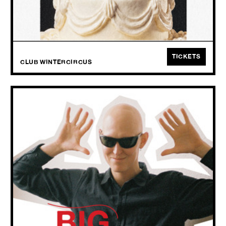
Beetje stout, beetje sexy, beetje alles kapot, met hits en performance
en kostuums. Kom vroeg en zet er je tanden in, want deze Lippstick
nodigt uit om te blijven plakken.
TICKETS
CLUB WINTERCIRCUS
BIG NEXT: GB
TUE
29.09
2026