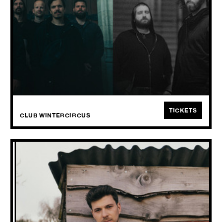
2026
Klaar voor een stevige double bill? Op 18 oktober zal Club
Wintercircus even beven, want HIPPOTRAKTOR en HYPNO5E
schudden elkaar de hand voor een fenomenale avond.
TICKETS
CLUB WINTERCIRCUS
BERRE