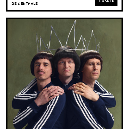
TICKETS
DE CENTRALE
UBERDOPE (EXTRA SHOW)
Uitgespeeld
WED
14.10
2026
Uberdope is uitgespeeld. Bijna, althans. De Gentse grootheden
spelen dit najaar een allerlaatste show in hun thuisstad, vooraleer ze
definitief de stekker uit zichzelf trekken.