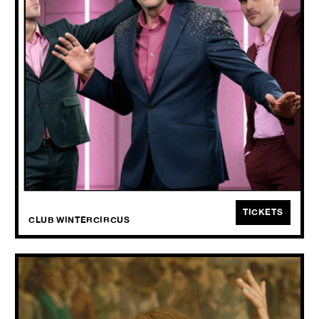
SUN
04.10
2026
Laibach blijft spelen met regels, met verwachtingen — en met jou.
TICKETS
CLUB WINTERCIRCUS
YAELOKRE
+ Ben Caplan