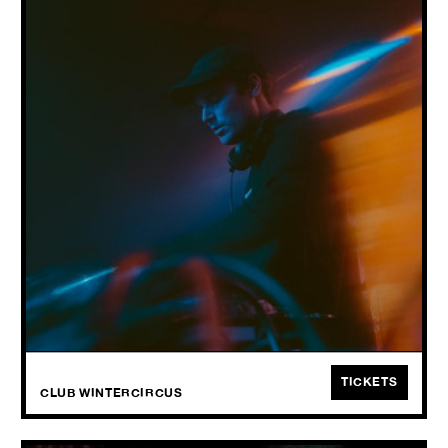
THU
08.10
2026
Australische wave-producer Skeler ofwel de man achter de Night
Drive-mixreeks en releases als Arcadia en Tel Aviv, speelt op 8
oktober in Club Wintercircus.
TICKETS
CLUB WINTERCIRCUS