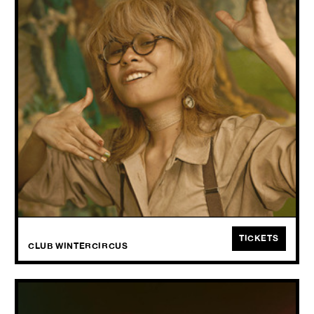
WED
07.10
2026
YAELOKRE is niet zomaar een muzikale act; het is een complete,
meeslepende fantasiewereld die met hits als 'Harpy Hare' in
recordtijd honderden miljoenen streams veroverde.
TICKETS
CLUB WINTERCIRCUS
SKELER