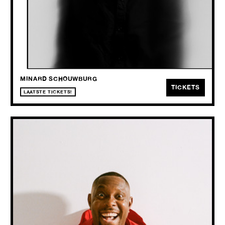
Soms moet je eens de kleine lettertjes lezen op een album.
MINARD SCHOUWBURG
TICKETS
LAATSTE TICKETS!
DIZZEE RASCAL
WED
30.09