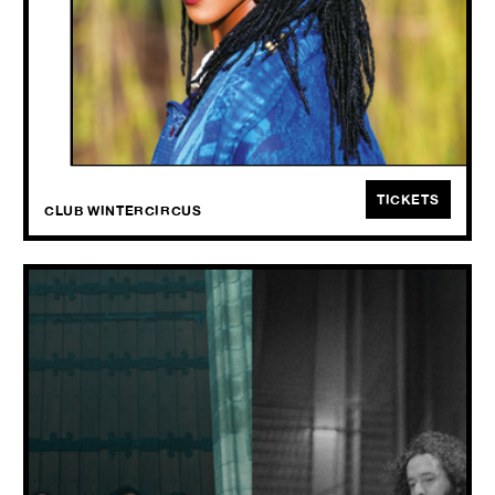
Een avond vol reggae waar stilstaan onmogelijk is!
TICKETS
CLUB WINTERCIRCUS
HIPPOTRAKTOR + HYPNO5E
SUN
18.10