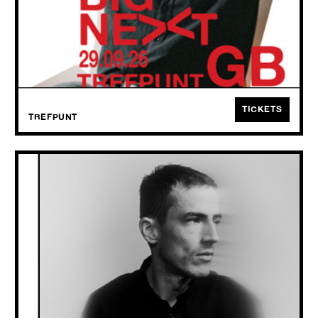
GB weeft een bijzonder web van avontuurlijke gitaarmuziek waarin
ruwe, gelaagde texturen naadloos versmelten met een verrassend
scherp gevoel voor pop.
TICKETS
TREFPUNT
CHARLIE CUNNINGHAM
+ Sorren Maclean
TUE
29.09
2026