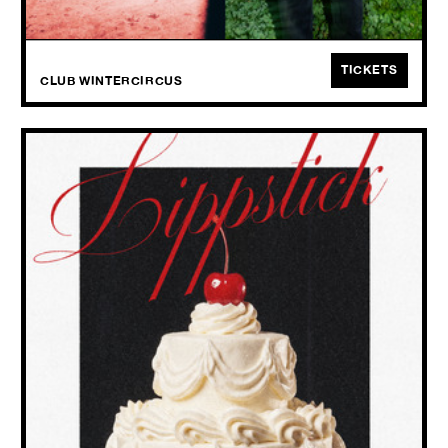
samen.
TICKETS
CLUB WINTERCIRCUS
LIPPSTICK
fall in love
FRI
25.09
2026