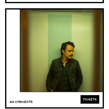
THE BONES OF J.R. JONES
+ Seba Safe
MON
12.10
2026
Rauwe folkblues.
TICKETS
HA CONCERTS