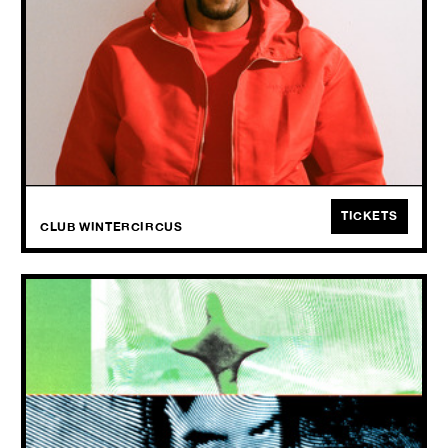
2026
Van Boy in da Corner tot Don't Take It Personal: twee decennia
compromisloze grime.
TICKETS
CLUB WINTERCIRCUS
CLUB LAAT: DJ G2G
+ LOV b2b rostgoed + Rotbrijn b2b waltur