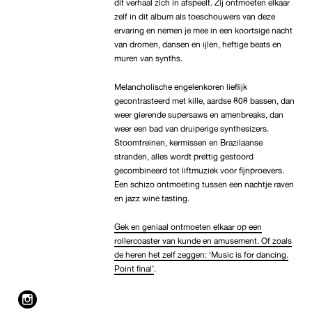
dit verhaal zich in afspeelt. Zij ontmoeten elkaar
zelf in dit album als toeschouwers van deze
ervaring en nemen je mee in een koortsige nacht
van dromen, dansen en ijlen, heftige beats en
muren van synths.
Melancholische engelenkoren lieflijk
gecontrasteerd met kille, aardse 808 bassen, dan
weer gierende supersaws en amenbreaks, dan
weer een bad van druiperige synthesizers.
Stoomtreinen, kermissen en Brazilaanse
stranden, alles wordt prettig gestoord
gecombineerd tot liftmuziek voor fijnproevers.
Een schizo ontmoeting tussen een nachtje raven
en jazz wine tasting.
Gek en geniaal ontmoeten elkaar op een
rollercoaster van kunde en amusement. Of zoals
de heren het zelf zeggen: ‘Music is for dancing.
Point final’
.