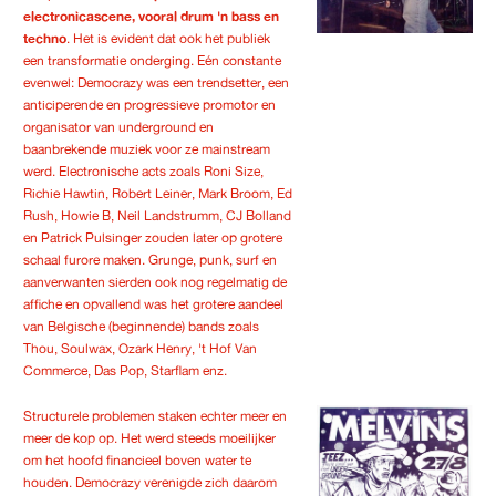
electronicascene, vooral drum 'n bass en
techno
. Het is evident dat ook het publiek
een transformatie onderging. Eén constante
evenwel: Democrazy was een trendsetter, een
anticiperende en progressieve promotor en
organisator van underground en
baanbrekende muziek voor ze mainstream
werd. Electronische acts zoals Roni Size,
Richie Hawtin, Robert Leiner, Mark Broom, Ed
Rush, Howie B, Neil Landstrumm, CJ Bolland
en Patrick Pulsinger zouden later op grotere
schaal furore maken. Grunge, punk, surf en
aanverwanten sierden ook nog regelmatig de
affiche en opvallend was het grotere aandeel
van Belgische (beginnende) bands zoals
Thou, Soulwax, Ozark Henry, 't Hof Van
Commerce, Das Pop, Starflam enz.
Structurele problemen staken echter meer en
meer de kop op. Het werd steeds moeilijker
om het hoofd financieel boven water te
houden. Democrazy verenigde zich daarom