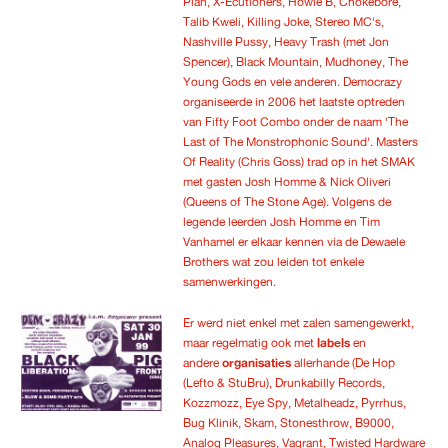
Plan, X-Ecutioners, Howie B, Chokebore,
Talib Kweli, Killing Joke, Stereo MC's,
Nashville Pussy, Heavy Trash (met Jon
Spencer), Black Mountain, Mudhoney, The
Young Gods en vele anderen. Democrazy
organiseerde in 2006 het laatste optreden
van Fifty Foot Combo onder de naam 'The
Last of The Monstrophonic Sound'. Masters
Of Reality (Chris Goss) trad op in het SMAK
met gasten Josh Homme & Nick Oliveri
(Queens of The Stone Age). Volgens de
legende leerden Josh Homme en Tim
Vanhamel er elkaar kennen via de Dewaele
Brothers wat zou leiden tot enkele
samenwerkingen.
Er werd niet enkel met zalen samengewerkt,
maar regelmatig ook met
labels
en
andere
organisaties
allerhande (De Hop
(Lefto & StuBru), Drunkabilly Records,
Kozzmozz, Eye Spy, Metalheadz, Pyrrhus,
Bug Klinik, Skam, Stonesthrow, B9000,
Analog Pleasures, Vagrant, Twisted Hardware