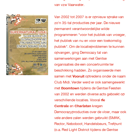
van vzw Vaarwater.
Van 2002 tot 2007 is er opnieuw sprake van
zo'n 35-tal producties per jaar. De nieuwe
permanent verantwoordelijke wilde
programmeren "voor het publiek van vroeger,
het publiek van nu en voor een toekomstig
publiek". Om de locatieproblemen te kunnen
opvangen, ging Democazy tal van
samenwerkingen aan met Gentse
organisaties die een concertruimte ter
beschikking hadden. Zo organiseerde men
samen met
Vooruit
optredens onder de naam
Club Midi. Verder werd er ook samengewerkt
met
Boomtown
tijdens de Gentse Feesten
van 2002 en werden diverse acts geboekt op
verschillende locaties. Vooral
de
Centrale
en
Charlatan
kregen
Democrazyproducties over de vloer, maar ook
vele andere zalen werden gebruikt (SMAK,
Rector, Neboboot, Handelsbeurs, Trefpunt
(o.a. Red Light District tijdens de Gentse