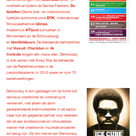
rockfestival tijdens de Gentse Feesten),
De
Beloften
(Gents pop- en rockconcours),
tijdelijke autonome zone
DOK
, internationaal
Showcasefestival
Glimps
,
theaterhuis
NTGent
(concerten in
Minnemeers en de Schouwburg)
en
Handelsbeurs
. De bestaande partnerships
met
Vooruit
,
Charlatan
en
de
Centrale
krijgen een nieuw elan. Democrazy
is ook samen met Kinky Star de beheerder
van de Repetitieruimtes in de
Leopoldskazerne. In 2010 waren er ruim 70
samenwerkingen.
Democrazy is erin geslaagd om op korte tijd
opnieuw credibiliteit en uitstraling te
verwerven, niet alleen als alom
gerespecteerde pop/rockspeler in de sector,
maar ook als gegeerde partner voor iedereen
die op een professionele en inhoudelijke
manier met creatieve en muzikale projecten
wil bezig zijn. Op die manier kan Democrazy