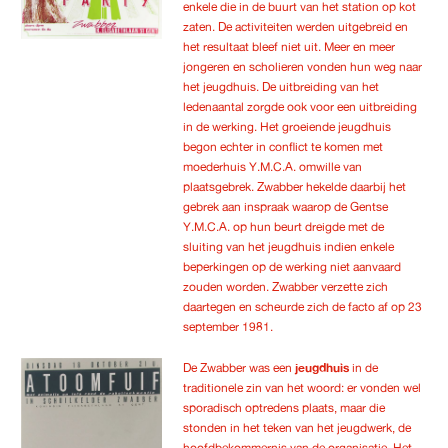
enkele die in de buurt van het station op kot
zaten. De activiteiten werden uitgebreid en
het resultaat bleef niet uit. Meer en meer
jongeren en scholieren vonden hun weg naar
het jeugdhuis. De uitbreiding van het
ledenaantal zorgde ook voor een uitbreiding
in de werking. Het groeiende jeugdhuis
begon echter in conflict te komen met
moederhuis Y.M.C.A. omwille van
plaatsgebrek. Zwabber hekelde daarbij het
gebrek aan inspraak waarop de Gentse
Y.M.C.A. op hun beurt dreigde met de
sluiting van het jeugdhuis indien enkele
beperkingen op de werking niet aanvaard
zouden worden. Zwabber verzette zich
daartegen en scheurde zich de facto af op 23
september 1981.
De Zwabber was een
jeugdhuis
in de
traditionele zin van het woord: er vonden wel
sporadisch optredens plaats, maar die
stonden in het teken van het jeugdwerk, de
hoofdbekommernis van de organisatie. Het