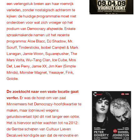
een verlengstuk breien aan haar roemrijk
verleden, zonder nostalgisch achterom te
kijken: de huidige programmatie moet niet
onderdoen voor wat zich vroeger op het
podium van Democrazy afspeelde. Enkele
spraakmakende namen uit het recente
programma: Aloe Blacc, DJ Shadow, Mr.
Scruff, Tindersticks, Isobel Campell & Mark
Lanegan, Jamie Woon, Squarepusher, The
Mars Volta, Wu-Tang Clan, Ice Cube, Mos
Def, Lee Perry, Jamie XX, Jim Kerr (Simple
Minds), Monster Magnet, Yeasayer, Fink,
Goldie.
De zoektocht naar een vaste locatie gaat
verder.
Er was de hoop om van zaal
Minnemeers het Democrazy-hoofdkwartier te
maken, maar (opnieuw) wegens
geluidsoverlast lijkt dit niet langer een optie.
Het is hiervoor echter wachten tot na 2012:
de Gentse schepen van Cultuur Lieven
Decaluwé kondigde aan dat de renovatie en