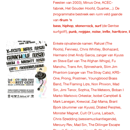
Feesten van 2003), Minus One, ACEC-
fabriek, Het Gouden Hoofd, Quartier,...). De
programmatie bestreek een ruim veld gaande
van
drum 'n
bass
,
hiphop
,
stonerrock
,
surf
(de Gentse
surfgolf!),
punk
,
reggae
,
noise
,
indie
,
hardcore
,
Enkele opvallende namen: Rahzel (The
Roots), Fennesz, Chris Whitley, Biohazard,
Hermano (met Andy Garcia, zanger van Kyuss
en Steve Earl van The Afghan Whigs), Fu
Manchu, Trans Am, Spineshank, Slim Jim
Phantom (zanger van The Stray Cats), KRS-
One, Prong, Postmen, Youngblood Brass
Band, The Flaming Lips, Non Phixion, Mad
Sin, Jimi Tenor, Sophia, The Meteors, Boban I
Marko Markovic Orkestar, Isobel Campbell &
Mark Lanegan, Krewcial, Zap Mama, Brant
Bjork (drummer van Kyuss), Dilated Peoples,
Monster Magnet, Cult Of Luna, Laibach,
Chris Spedding (sessiemuzikantlegende),
Mercury Rev, Mad Sin, The Dillinger Escape