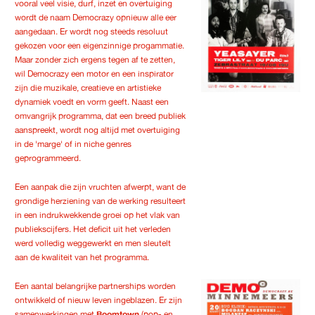
vooral veel visie, durf, inzet en overtuiging
wordt de naam Democrazy opnieuw alle eer
aangedaan. Er wordt nog steeds resoluut
gekozen voor een eigenzinnige progammatie.
Maar zonder zich ergens tegen af te zetten,
wil Democrazy een motor en een inspirator
zijn die muzikale, creatieve en artistieke
dynamiek voedt en vorm geeft. Naast een
omvangrijk programma, dat een breed publiek
aanspreekt, wordt nog altijd met overtuiging
in de 'marge' of in niche genres
geprogrammeerd.
Een aanpak die zijn vruchten afwerpt, want de
grondige herziening van de werking resulteert
in een indrukwekkende groei op het vlak van
publiekscijfers. Het deficit uit het verleden
werd volledig weggewerkt en men sleutelt
aan de kwaliteit van het programma.
Een aantal belangrijke partnerships worden
ontwikkeld of nieuw leven ingeblazen. Er zijn
samenwerkingen met
Boomtown
(pop- en