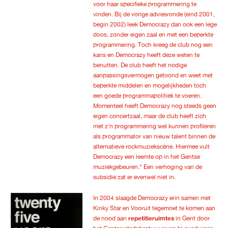
voor haar specifieke programmering te
vinden. Bij de vorige adviesronde (eind 2001,
begin 2002) leek Democrazy dan ook een lege
doos, zonder eigen zaal en met een beperkte
programmering. Toch kreeg de club nog een
kans en Democrazy heeft deze weten te
benutten. De club heeft het nodige
aanpassingsvermogen getoond en weet met
beperkte middelen en mogelijkheden toch
een goede programmapolitiek te voeren.
Momenteel heeft Democrazy nog steeds geen
eigen concertzaal, maar de club heeft zich
met z'n programmering wel kunnen profileren
als programmator van nieuw talent binnen de
alternatieve rockmuziekscène. Hiermee vult
Democrazy een leemte op in het Gentse
muziekgebeuren." Een verhoging van de
subsidie zat er evenwel niet in.
In 2004 slaagde Democrazy erin samen met
Kinky Star en Vooruit tegemoet te komen aan
de nood aan
repetitieruimtes
in Gent door