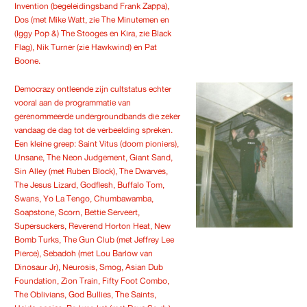
Invention (begeleidingsband Frank Zappa),
Dos (met Mike Watt, zie The Minutemen en
(Iggy Pop &) The Stooges en Kira, zie Black
Flag), Nik Turner (zie Hawkwind) en Pat
Boone.
Democrazy ontleende zijn cultstatus echter
vooral aan de programmatie van
gerenommeerde undergroundbands die zeker
vandaag de dag tot de verbeelding spreken.
Een kleine greep: Saint Vitus (doom pioniers),
Unsane, The Neon Judgement, Giant Sand,
Sin Alley (met Ruben Block), The Dwarves,
The Jesus Lizard, Godflesh, Buffalo Tom,
Swans, Yo La Tengo, Chumbawamba,
Soapstone, Scorn, Bettie Serveert,
Supersuckers, Reverend Horton Heat, New
Bomb Turks, The Gun Club (met Jeffrey Lee
Pierce), Sebadoh (met Lou Barlow van
Dinosaur Jr), Neurosis, Smog, Asian Dub
Foundation, Zion Train, Fifty Foot Combo,
The Oblivians, God Bullies, The Saints,