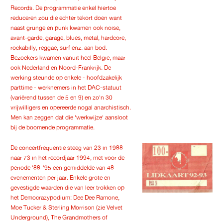
Records. De programmatie enkel hiertoe
reduceren zou die echter tekort doen want
naast grunge en punk kwamen ook noise,
avant-garde, garage, blues, metal, hardcore,
rockabilly, reggae, surf enz. aan bod.
Bezoekers kwamen vanuit heel België, maar
ook Nederland en Noord-Frankrijk. De
werking steunde op enkele - hoofdzakelijk
parttime - werknemers in het DAC-statuut
(variërend tussen de 5 en 9) en zo'n 30
vrijwilligers en opereerde nogal anarchistisch.
Men kan zeggen dat die 'werkwijze' aansloot
bij de boomende programmatie.
De concertfrequentie steeg van 23 in 1988
naar 73 in het recordjaar 1994, met voor de
periode '88-'95 een gemiddelde van 48
evenementen per jaar. Enkele grote en
gevestigde waarden die van leer trokken op
het Democrazypodium: Dee Dee Ramone,
Moe Tucker & Sterling Morrison (zie Velvet
Underground), The Grandmothers of