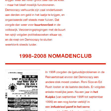
- maar het bleef moeilijk functioneren.
Democrazy verhuurde zijn zaal ondertussen
aan derden om geld in het laatje te krijgen, en
organiseerde zelf steeds meer fuiven. Dat
zorgde dan weer voor
buurtoverlast
in de
volkswijk. Verzoeningspogingen met de buurt
ten spijt volgden politiebezoeken elkaar op,
en de roep om Democrazy te sluiten
weerklonk steeds luider.
1998-2008 NOMADENCLUB
In 1998 zorgden de (geluids)problemen in de
Reinaertstraat ervoor dat Democrazy een
andere stek moest zoeken. Roni Size en Ed
Rush losten er de laatste decibels. Er volgden
enkele moeilijke jaren. Na een jaar in
het
Kuipke
(van september 1998 tot september
1999) en een nog korter verblijf in
een
industrieel pand in het verre