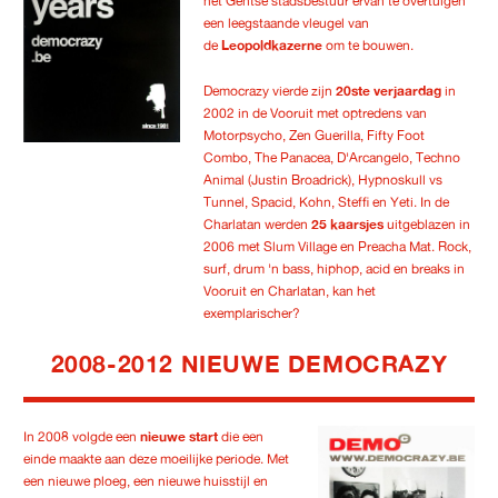
het Gentse stadsbestuur ervan te overtuigen
een leegstaande vleugel van
de
Leopoldkazerne
om te bouwen.
Democrazy vierde zijn
20ste verjaardag
in
2002 in de Vooruit met optredens van
Motorpsycho, Zen Guerilla, Fifty Foot
Combo, The Panacea, D'Arcangelo, Techno
Animal (Justin Broadrick), Hypnoskull vs
Tunnel, Spacid, Kohn, Steffi en Yeti. In de
Charlatan werden
25 kaarsjes
uitgeblazen in
2006 met Slum Village en Preacha Mat. Rock,
surf, drum 'n bass, hiphop, acid en breaks in
Vooruit en Charlatan, kan het
exemplarischer?
2008-2012 NIEUWE DEMOCRAZY
In 2008 volgde een
nieuwe start
die een
einde maakte aan deze moeilijke periode. Met
een nieuwe ploeg, een nieuwe huisstijl en