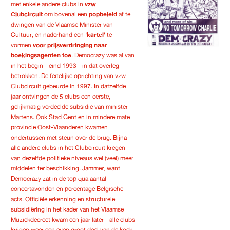
met enkele andere clubs in
vzw
Clubcircuit
om bovenal een
popbeleid
af te
dwingen van de Vlaamse Minister van
Cultuur, en naderhand een
'kartel'
te
vormen
voor prijsverdringing naar
boekingsagenten toe
. Democrazy was al van
in het begin - eind 1993 - in dat overleg
betrokken. De feitelijke oprichting van vzw
Clubcircuit gebeurde in 1997. In datzelfde
jaar ontvingen de 5 clubs een eerste,
gelijkmatig verdeelde subsidie van minister
Martens. Ook Stad Gent en in mindere mate
provincie Oost-Vlaanderen kwamen
ondertussen met steun over de brug. Bijna
alle andere clubs in het Clubcircuit kregen
van dezelfde politieke niveaus wel (veel) meer
middelen ter beschikking. Jammer, want
Democrazy zat in de top qua aantal
concertavonden en percentage Belgische
acts. Officiële erkenning en structurele
subsidiëring in het kader van het Vlaamse
Muziekdecreet kwam een jaar later - alle clubs
krijgen weer een even groot deel van de koek