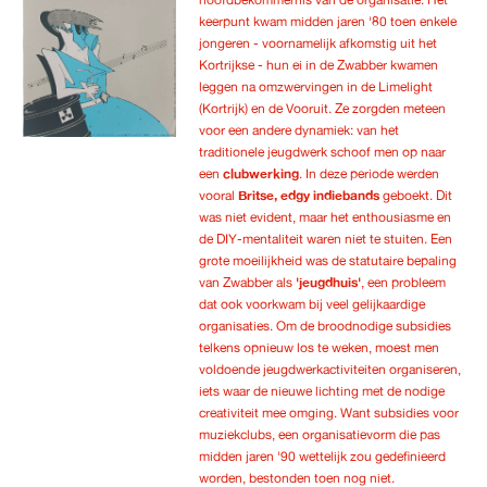
keerpunt kwam midden jaren '80 toen enkele
jongeren - voornamelijk afkomstig uit het
Kortrijkse - hun ei in de Zwabber kwamen
leggen na omzwervingen in de Limelight
(Kortrijk) en de Vooruit. Ze zorgden meteen
voor een andere dynamiek: van het
traditionele jeugdwerk schoof men op naar
een
clubwerking
. In deze periode werden
vooral
Britse, edgy indiebands
geboekt. Dit
was niet evident, maar het enthousiasme en
de DIY-mentaliteit waren niet te stuiten. Een
grote moeilijkheid was de statutaire bepaling
van Zwabber als
'jeugdhuis'
, een probleem
dat ook voorkwam bij veel gelijkaardige
organisaties. Om de broodnodige subsidies
telkens opnieuw los te weken, moest men
voldoende jeugdwerkactiviteiten organiseren,
iets waar de nieuwe lichting met de nodige
creativiteit mee omging. Want subsidies voor
muziekclubs, een organisatievorm die pas
midden jaren '90 wettelijk zou gedefinieerd
worden, bestonden toen nog niet.