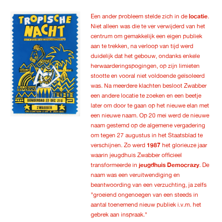
Een ander probleem stelde zich in de
locatie
.
Niet alleen was die te ver verwijderd van het
centrum om gemakkelijk een eigen publiek
aan te trekken, na verloop van tijd werd
duidelijk dat het gebouw, ondanks enkele
herwaarderingspogingen, op zijn limieten
stootte en vooral niet voldoende geïsoleerd
was. Na meerdere klachten besloot Zwabber
een andere locatie te zoeken en een beetje
later om door te gaan op het nieuwe elan met
een nieuwe naam. Op 20 mei werd de nieuwe
naam gestemd op de algemene vergadering
om tegen 27 augustus in het Staatsblad te
verschijnen. Zo werd
1987
het glorieuze jaar
waarin jeugdhuis Zwabber officieel
transformeerde in
jeugdhuis Democrazy
. De
naam was een veruitwendiging en
beantwoording van een verzuchting, ja zelfs
"groeiend ongenoegen van een steeds in
aantal toenemend nieuw publiek i.v.m. het
gebrek aan inspraak."