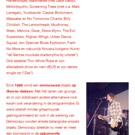
Heideroosjes, Barkmarket (met Dave Sardy),
Motorpsycho, Screaming Trees (met o.a. Mark
Lanegan), 'huisbands' Caspar Brötzmann
Massaker en No Tomorrow Charlie, Billy
Childish, The Lemonheads, Mudhoney,
Ween, Melvins, Gwar, Steve Wynn, The Evil
Superstars, Afghan Whigs, Urban Dance
Squad, Jon Spencer Blues Explosion, Faith
No More en natuurlijk Nirvana (volgens Humo
"dé Gentse muzikale stadsmythe bij uitstek").
Ook speelde Thin White Rope er zijn
allerlaatste show en nam dEUS er zijn eerste
single op ("Zea").
Eind
1996
vond een
ommezwaai
plaats
op
diverse vlakken
. Met het tanen van grunge
en in zijn slipstream andere alternatieve rock
kwam ook verandering in de programmatie. Er
werd relatief minder gitaarmuziek
geprogrammeerd en ook in de werking van
Democrazy vonden enkele belangrijke wissels
plaats. Democrazy speelde nu meer en meer
een pioniersrol in de
opkomende