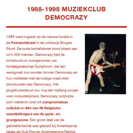
1988-1998 MUZIEKCLUB
DEMOCRAZY
1988 werd ingezet op de nieuwe locatie in
de
Reinaertstraat
in de volkswijk Brugse
Poort. De oude textielfabriek bood plaats aan
zo'n 350 mensen. Democrazy had de
infrastructuur overgenomen van
toneelgezelschap Symptoom, dat een
werkgroep zou worden binnen Democrazy en
hun middelen met de nodige creativiteit
doorsluisde naar Democrazy. Het
jeugdhuisstatuut zou nog een tijdlang zorgen
voor onduidelijkheid. Democrazy ontpopte
zich niettemin snel tot
compromisloze
cultclub
en
één van dé Belgische
vaandeldragers van de punk- en
grungescene
. Een groot deel van de
geboekte bands was gestald bij Amerikaanse
labels als Sub Pop en Amphetamine Reptile