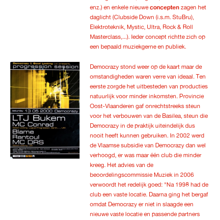
enz.) en enkele nieuwe
concepten
zagen het
daglicht (Clubside Down (i.s.m. StuBru),
Elektroteknik, Mystic, Ultra, Rock & Roll
Masterclass,...). Ieder concept richtte zich op
een bepaald muziekgerne en publiek.
Democrazy stond weer op de kaart maar de
omstandigheden waren verre van ideaal. Ten
eerste zorgde het uitbesteden van producties
natuurlijk voor minder inkomsten. Provincie
Oost-Vlaanderen gaf onrechtstreeks steun
voor het verbouwen van de Basilea, steun die
Democrazy in de praktijk uiteindelijk dus
nooit heeft kunnen gebruiken. In 2002 werd
de Vlaamse subsidie van Democrazy dan wel
verhoogd, er was maar één club die minder
kreeg. Het advies van de
beoordelingscommissie Muziek in 2006
verwoordt het redelijk goed: "Na 1998 had de
club een vaste locatie. Daarna ging het bergaf
omdat Democrazy er niet in slaagde een
nieuwe vaste locatie en passende partners