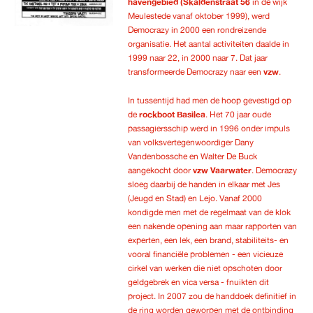
havengebied (Skaldenstraat 56
in de wijk
Meulestede vanaf oktober 1999), werd
Democrazy in 2000 een rondreizende
organisatie. Het aantal activiteiten daalde in
1999 naar 22, in 2000 naar 7. Dat jaar
transformeerde Democrazy naar een
vzw
.
In tussentijd had men de hoop gevestigd op
de
rockboot Basilea
. Het 70 jaar oude
passagiersschip werd in 1996 onder impuls
van volksvertegenwoordiger Dany
Vandenbossche en Walter De Buck
aangekocht door
vzw Vaarwater
. Democrazy
sloeg daarbij de handen in elkaar met Jes
(Jeugd en Stad) en Lejo. Vanaf 2000
kondigde men met de regelmaat van de klok
een nakende opening aan maar rapporten van
experten, een lek, een brand, stabiliteits- en
vooral financiële problemen - een vicieuze
cirkel van werken die niet opschoten door
geldgebrek en vica versa - fnuikten dit
project. In 2007 zou de handdoek definitief in
de ring worden geworpen met de ontbinding