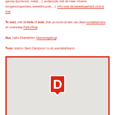
genres (punkrock, metal, ...), anderzijds met de meer intieme
(singersongwriters, wereldmuziek, ...).
Info over de bereikbaarheid vind je
hier
.
Te voet
, met de
fiets
of
auto
: plan je route op een van deze
routeplanners
,
en overweeg
Park+Ride
.
Bus
: halte Stapelplein (
dienstregeling
).
Trein
: station Gent-Dampoort is op wandelafstand.