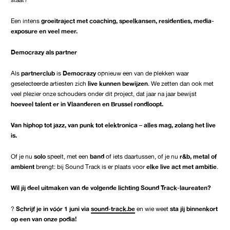
Een intens
groeitraject met coaching, speelkansen, residenties, media-
exposure en veel meer.
Democrazy als partner
Als
partnerclub
is
Democrazy
opnieuw een van de plekken waar
geselecteerde artiesten zich
live kunnen bewijzen
. We zetten dan ook met
veel plezier onze schouders onder dit project, dat jaar na jaar bewijst
hoeveel talent er in Vlaanderen en Brussel rondloopt.
Van hiphop tot jazz, van punk tot elektronica – alles mag, zolang het live
is.
Of je nu
solo
speelt, met een
band
of iets daartussen, of je nu
r&b, metal of
ambient
brengt: bij Sound Track is er plaats voor
elke live act met ambitie
.
Wil jij deel uitmaken van de volgende lichting Sound Track-laureaten?
?
Schrijf je in vóór 1 juni via
sound-track.be
en wie weet
sta jij binnenkort
op een van onze podia!