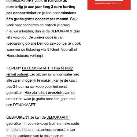
de
DEMOKAART
voor.
In ruil voor 30
euro krijg je een jaar lang 3 euro korting
per concertticket
en je kan naar
minstens
één gratis gratis concert per maand
. Ga je
vaak naar concerten en ontdek je graag
nieuwe artiesten, dan is de DEMOKAART dus
iets voor jou. De unieke code is van
toepassing op alle Democrazy-concerten, ook
wanneer de ticketing via NTGent, Vooruit of
Handelsbeurs verloopt.
KOPEN?
De DEMOKAART is hier te koop
(enkel online)
. Let op: om synchronisatie met
alle zalen mogelijk te maken, kan je de kaart
pas 24 uur na aankoop voor het eerst
gebruiken.
Hier zie je
het overzicht
van de
concerten waar je gratis naar kan gaan met
een DEMOKAART.
GEBRUIKEN? Je kan de
DEMOKAART
gebruiken in voorverkoop (vul je unieke code
in tijdens het online aankoopproces), maar
ook bij aankoop van je ticket aan de