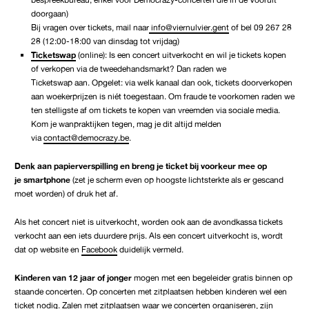
doorgaan)
Bij vragen over tickets, mail naar
info@viernulvier.gent
of bel 09 267 28
28 (12:00-18:00 van dinsdag tot vrijdag)
Ticketswap
(online): Is een concert uitverkocht en wil je tickets kopen
of verkopen via de tweedehandsmarkt? Dan raden we
Ticketswap aan. Opgelet: via welk kanaal dan ook, tickets doorverkopen
aan woekerprijzen is niét toegestaan. Om fraude te voorkomen raden we
ten stelligste af om tickets te kopen van vreemden via sociale media.
Kom je wanpraktijken tegen, mag je dit altijd melden
via
contact@democrazy.be
.
Denk aan papierverspilling en breng je ticket bij voorkeur mee op
je
smartphone
(zet je scherm even op hoogste lichtsterkte als er gescand
moet worden) of druk het af.
Als het concert niet is uitverkocht, worden ook aan de avondkassa tickets
verkocht aan een iets duurdere prijs. Als een concert uitverkocht is, wordt
dat op website en
Facebook
duidelijk vermeld.
Kinderen van 12 jaar of jonger
mogen met een begeleider gratis binnen op
staande concerten. Op concerten met zitplaatsen hebben kinderen wel een
ticket nodig. Zalen met zitplaatsen waar we concerten organiseren, zijn