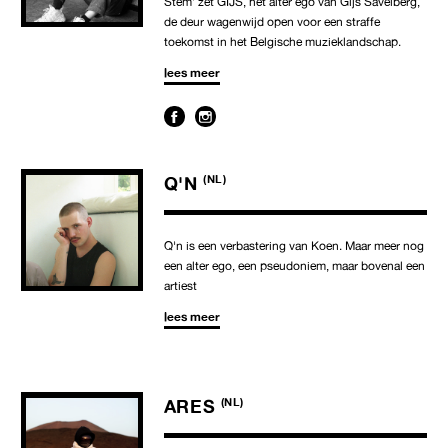
Stem’ zet GIJS, het alter ego van Gijs Savelberg,
de deur wagenwijd open voor een straffe
toekomst in het Belgische muzieklandschap.
lees meer
Q'N
(NL)
Q'n is een verbastering van Koen. Maar meer nog
een alter ego, een pseudoniem, maar bovenal een
artiest
lees meer
ARES
(NL)