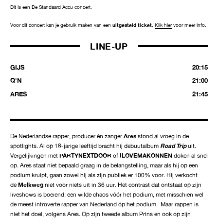
Dit is een De Standaard Accu concert.
Voor dit concert kan je gebruik maken van een
uitgesteld ticket
.
Klik hier
voor meer info.
LINE-UP
GIJS
20:15
Q'N
21:00
ARES
21:45
De Nederlandse rapper, producer én zanger
Ares
stond al vroeg in de
spotlights. Al op 18-jarige leeftijd bracht hij debuutalbum
Road Trip
uit.
Vergelijkingen met
PARTYNEXTDOOR
of
ILOVEMAKONNEN
doken al snel
op. Ares staat niet bepaald graag in de belangstelling, maar als hij op een
podium kruipt, gaan zowel hij als zijn publiek er 100% voor. Hij verkocht
de
Melkweg
niet voor niets uit in 36 uur. Het contrast dat ontstaat op zijn
liveshows is boeiend: een wilde chaos vóór het podium, met misschien wel
de meest introverte rapper van Nederland óp het podium. Maar rappen is
niet het doel, volgens Ares. Op zijn tweede album Prins en ook op zijn