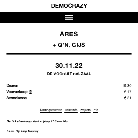
DEMOCRAZY
ARES
+ Q’N, GIJS
30.11.22
DE VOORUIT BALZAAL
Deuren
19:30
Voorverkoop
€ 17
Avondkassa
€ 21
Kortingstarieven
Ticketinfo
Projects
Info
De ticketverkoop start vrijdag 17.6 om 10u.
I.s.m. Hip Hop Hooray