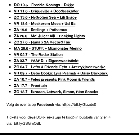
DO 10.6 - Freddie Konings + Dikke
VR 11.6 - Briqueville + Doodseskader
ZO 13.6 - Hydrogen Sea + Lili Grace
VR 18.6 - Meskerem Mees + Usi Es
ZA 19.6 - Endlingr + Pothamus
ZA 26.6 - Mo' Juice: Aili + Peaking Lights
ZO 27.6 - Huna x 2A Record Fair
MA 28.6 - STUFF. + Mixmonster Menno
VR 02.7 - The Radar Station
ZA 03.7 - PAARD. + Eigenzweetstinkt
ZO 04.7 - Lefto & Friends: Echt + Azertyklavierwerke
VR 09.7 - Bebe Books: Lyra Pramuk + Daisy Darkpark
ZA 10.7 - Feles presents: Pink Room & Friends
ZA 17.7 - Proeftuin
ZO 18.7 - Ikraaan, Lefwerk, Simon, Rian Snoeks
Volg de events op
Facebook
via:
https://bit.ly/3izzde0
Tickets voor deze DOK-reeks zijn te koop in bubbels van 2 en 4
via:
bit.ly/2SGmQBL